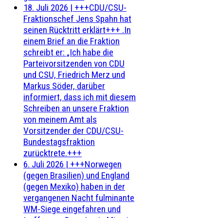
18. Juli 2026
|
+++CDU/CSU-
Fraktionschef Jens Spahn hat
seinen Rücktritt erklärt+++ .In
einem Brief an die Fraktion
schreibt er: „Ich habe die
Parteivorsitzenden von CDU
und CSU, Friedrich Merz und
Markus Söder, darüber
informiert, dass ich mit diesem
Schreiben an unsere Fraktion
von meinem Amt als
Vorsitzender der CDU/CSU-
Bundestagsfraktion
zurücktrete.+++
6. Juli 2026
|
+++Norwegen
(gegen Brasilien) und England
(gegen Mexiko) haben in der
vergangenen Nacht fulminante
WM-Siege eingefahren und