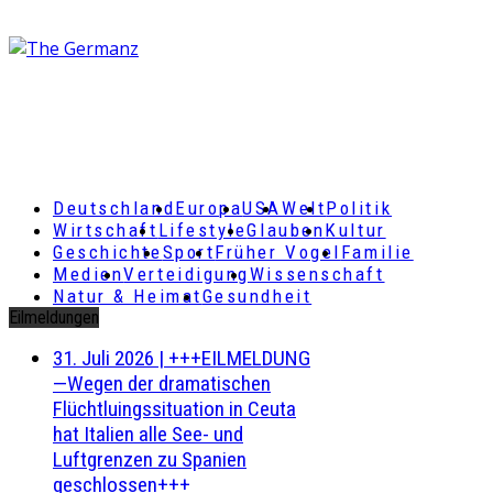
Deutschland
Europa
USA
Welt
Politik
Wirtschaft
Lifestyle
Glauben
Kultur
Geschichte
Sport
Früher Vogel
Familie
Medien
Verteidigung
Wissenschaft
Natur & Heimat
Gesundheit
Eilmeldungen
31. Juli 2026
|
+++EILMELDUNG
—Wegen der dramatischen
Flüchtluingssituation in Ceuta
hat Italien alle See- und
Luftgrenzen zu Spanien
geschlossen+++