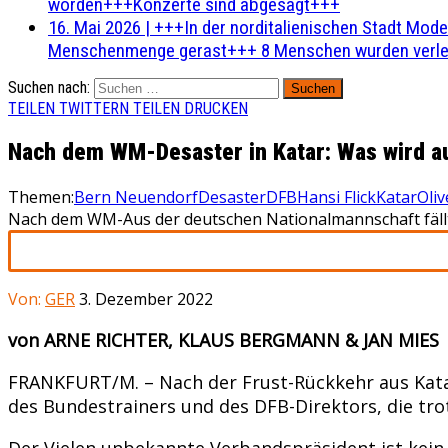
worden+++Konzerte sind abgesagt+++
16. Mai 2026
|
+++In der norditalienischen Stadt Mode
Menschenmenge gerast+++ 8 Menschen wurden verlet
Suchen nach:
TEILEN
TWITTERN
TEILEN
DRUCKEN
Nach dem WM-Desaster in Katar: Was wird au
Themen:
Bern Neuendorf
Desaster
DFB
Hansi Flick
Katar
Oliv
Nach dem WM-Aus der deutschen Nationalmannschaft fällt
Von:
GER
3. Dezember 2022
von ARNE RICHTER, KLAUS BERGMANN & JAN MIES
FRANKFURT/M. – Nach der Frust-Rückkehr aus Katar
des Bundestrainers und des DFB-Direktors, die tr
Der Vielen unbekannte Verbandspräsident ist kein 