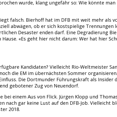
sprochen wurde, klang ungefähr so: Wie könnte man F
gt falsch. Bierhoff hat im DFB mit weit mehr als v
iell abwägen, ob er sich kostspielige Trennungen le
rtlichen Desaster enden darf. Eine Degradierung Bie
im Hause. «Es geht hier nicht darum: Wer hat hier Sch
fügbare Kandidaten? Vielleicht Rio-Weltmeister Sami
 noch die EM im übernächsten Sommer organisieren.
Einfluss. Die Dortmunder Führungskraft als Insider 
ngend gebotener Zug von Neuendorf.
 bei einem Aus von Flick. Jürgen Klopp und Thomas 
nach gar keine Lust auf den DFB-Job. Vielleicht bl
ter 2018.