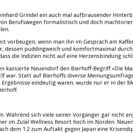
 Reinhard Grindel ein auch mal aufbrausender Hinte
r von Berufswegen formalistisch und doch machtori
len.
it vorbeugen, wenn man ihn im Gespräch am Kaffeeti
or, dessen puddingweich und komfortmaximal durch
 dass die Indizien nicht auf eine Herzensbindung sch
 kassierte Neuendorf den Bierhoff-Begriff «Die Mann
 war. Statt auf Bierhoffs diverse Meinungsumfrage
Ergebnisse eindeutig waren, wurde nur er in der Med
ierhoff.
m. Während sich viele seiner Vorgänger gar nicht e
er im Zulal Wellness Resort hoch im Norden. Neuen
nach dem 1:2 zum Auftakt gegen Japan eine Krisend