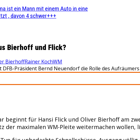
na ist ein Mann mit einem Auto in eine
zt , davon 4 schwer+++
s Bierhoff und Flick?
er Bierhoff
Rainer Koch
WM
 DFB-Präsident Bernd Neuendorf die Rolle des Aufräumers 
 beginnt für Hansi Flick und Oliver Bierhoff am z
otz der maximalen WM-Pleite weitermachen wollen, 
Typ für unbedachte Schnellschüsse. Ausgang völlig o