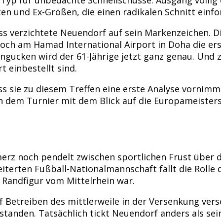
n und Ex-Größen, die einen radikalen Schnitt einf
oss verzichtete Neuendorf auf sein Markenzeichen. D
och am Hamad International Airport in Doha die er
ingucken wird der 61-Jährige jetzt ganz genau. Und 
 einbestellt sind.
ss sie zu diesem Treffen eine erste Analyse vornimmt
ch dem Turnier mit dem Blick auf die Europameister
rz noch pendelt zwischen sportlichen Frust über d
iterten Fußball-Nationalmannschaft fällt die Rolle
 Randfigur vom Mittelrhein war.
 Betreiben des mittlerweile in der Versenkung ver
rstanden. Tatsächlich tickt Neuendorf anders als se