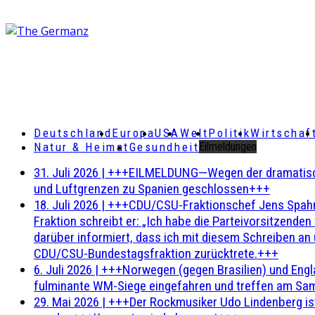
Deutschland
Europa
USA
Welt
Politik
Wirtschaf
Natur & Heimat
Gesundheit
Eilmeldungen
31. Juli 2026
|
+++EILMELDUNG—Wegen der dramatischen 
und Luftgrenzen zu Spanien geschlossen+++
18. Juli 2026
|
+++CDU/CSU-Fraktionschef Jens Spahn ha
Fraktion schreibt er: „Ich habe die Parteivorsitzend
darüber informiert, dass ich mit diesem Schreiben an
CDU/CSU-Bundestagsfraktion zurücktrete.+++
6. Juli 2026
|
+++Norwegen (gegen Brasilien) und Engl
fulminante WM-Siege eingefahren und treffen am Sam
29. Mai 2026
|
+++Der Rockmusiker Udo Lindenberg ist