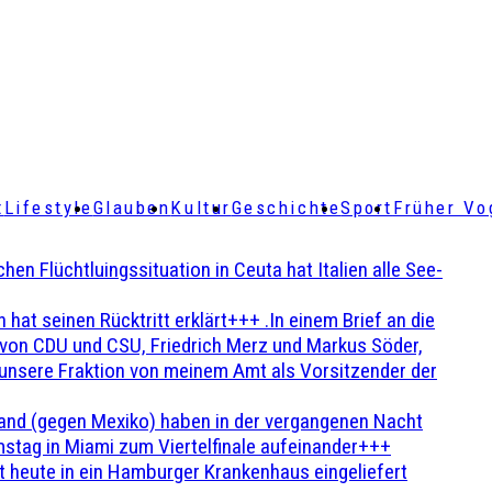
t
Lifestyle
Glauben
Kultur
Geschichte
Sport
Früher Vo
Flüchtluingssituation in Ceuta hat Italien alle See-
t seinen Rücktritt erklärt+++ .In einem Brief an die
en von CDU und CSU, Friedrich Merz und Markus Söder,
 unsere Fraktion von meinem Amt als Vorsitzender der
and (gegen Mexiko) haben in der vergangenen Nacht
stag in Miami zum Viertelfinale aufeinander+++
 heute in ein Hamburger Krankenhaus eingeliefert