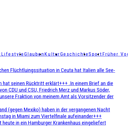
t
Lifestyle
Glauben
Kultur
Geschichte
Sport
Früher Vo
Flüchtluingssituation in Ceuta hat Italien alle See-
t seinen Rücktritt erklärt+++ .In einem Brief an die
en von CDU und CSU, Friedrich Merz und Markus Söder,
 unsere Fraktion von meinem Amt als Vorsitzender der
and (gegen Mexiko) haben in der vergangenen Nacht
stag in Miami zum Viertelfinale aufeinander+++
 heute in ein Hamburger Krankenhaus eingeliefert