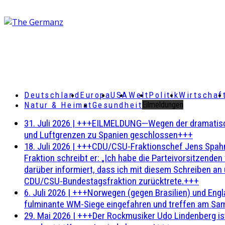
Deutschland
Europa
USA
Welt
Politik
Wirtschaf
Natur & Heimat
Gesundheit
Eilmeldungen
31. Juli 2026
|
+++EILMELDUNG—Wegen der dramatischen 
und Luftgrenzen zu Spanien geschlossen+++
18. Juli 2026
|
+++CDU/CSU-Fraktionschef Jens Spahn ha
Fraktion schreibt er: „Ich habe die Parteivorsitzend
darüber informiert, dass ich mit diesem Schreiben an
CDU/CSU-Bundestagsfraktion zurücktrete.+++
6. Juli 2026
|
+++Norwegen (gegen Brasilien) und Engl
fulminante WM-Siege eingefahren und treffen am Sam
29. Mai 2026
|
+++Der Rockmusiker Udo Lindenberg ist