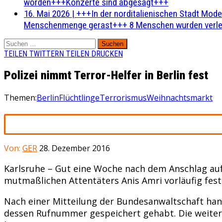
worden+++Konzerte sind abgesagt+++
16. Mai 2026
|
+++In der norditalienischen Stadt Mode
Menschenmenge gerast+++ 8 Menschen wurden verlet
Suchen
nach:
TEILEN
TWITTERN
TEILEN
DRUCKEN
Polizei nimmt Terror-Helfer in Berlin fest
Themen:
Berlin
Flüchtlinge
Terrorismus
Weihnachtsmarkt
Von:
GER
28. Dezember 2016
Karlsruhe – Gut eine Woche nach dem Anschlag au
mutmaßlichen Attentäters Anis Amri vorläufig festn
Nach einer Mitteilung der Bundesanwaltschaft han
dessen Rufnummer gespeichert gehabt. Die weiter