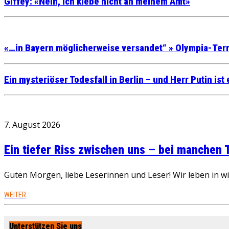
Giffey: «Nein, ich klebe nicht an meinem Amt»
«…in Bayern möglicherweise versandet“ » Olympia-Terro
Ein mysteriöser Todesfall in Berlin – und Herr Putin is
7. August 2026
Ein tiefer Riss zwischen uns – bei manchen
Guten Morgen, liebe Leserinnen und Leser! Wir leben in 
WEITER
Unterstützen Sie uns