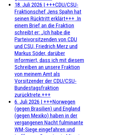
18. Juli 2026
|
+++CDU/CSU-
Fraktionschef Jens Spahn hat
seinen Rücktritt erklärt+++ .In
einem Brief an die Fraktion
schreibt er: „Ich habe die
Parteivorsitzenden von CDU
und CSU, Friedrich Merz und
Markus Söder, darüber
informiert, dass ich mit diesem
Schreiben an unsere Fraktion
von meinem Amt als
Vorsitzender der CDU/CSU-
Bundestagsfraktion
zurücktrete.+++
6. Juli 2026
|
+++Norwegen
(gegen Brasilien) und England
(gegen Mexiko) haben in der
vergangenen Nacht fulminante
WM-Siege eingefahren und