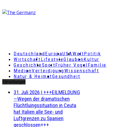
Deutschland
Europa
USA
Welt
Politik
Wirtschaft
Lifestyle
Glauben
Kultur
Geschichte
Sport
Früher Vogel
Familie
Medien
Verteidigung
Wissenschaft
Natur & Heimat
Gesundheit
Eilmeldungen
31. Juli 2026
|
+++EILMELDUNG
—Wegen der dramatischen
Flüchtluingssituation in Ceuta
hat Italien alle See- und
Luftgrenzen zu Spanien
geschlossen+++