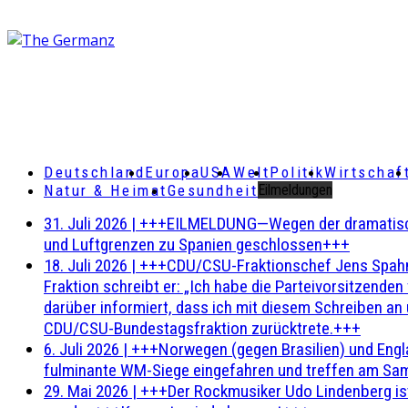
Deutschland
Europa
USA
Welt
Politik
Wirtschaf
Natur & Heimat
Gesundheit
Eilmeldungen
31. Juli 2026
|
+++EILMELDUNG—Wegen der dramatischen 
und Luftgrenzen zu Spanien geschlossen+++
18. Juli 2026
|
+++CDU/CSU-Fraktionschef Jens Spahn ha
Fraktion schreibt er: „Ich habe die Parteivorsitzend
darüber informiert, dass ich mit diesem Schreiben an
CDU/CSU-Bundestagsfraktion zurücktrete.+++
6. Juli 2026
|
+++Norwegen (gegen Brasilien) und Engl
fulminante WM-Siege eingefahren und treffen am Sam
29. Mai 2026
|
+++Der Rockmusiker Udo Lindenberg ist