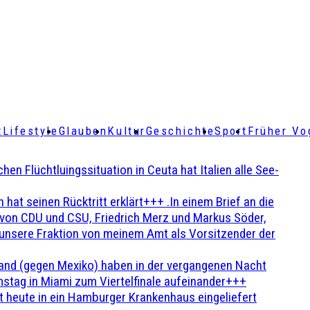
t
Lifestyle
Glauben
Kultur
Geschichte
Sport
Früher Vo
Flüchtluingssituation in Ceuta hat Italien alle See-
t seinen Rücktritt erklärt+++ .In einem Brief an die
en von CDU und CSU, Friedrich Merz und Markus Söder,
 unsere Fraktion von meinem Amt als Vorsitzender der
and (gegen Mexiko) haben in der vergangenen Nacht
stag in Miami zum Viertelfinale aufeinander+++
 heute in ein Hamburger Krankenhaus eingeliefert