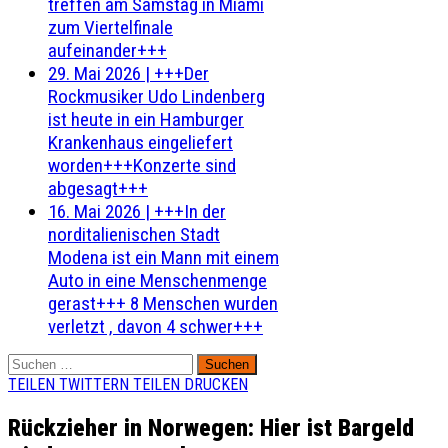
treffen am Samstag in Miami
zum Viertelfinale
aufeinander+++
29. Mai 2026
|
+++Der
Rockmusiker Udo Lindenberg
ist heute in ein Hamburger
Krankenhaus eingeliefert
worden+++Konzerte sind
abgesagt+++
16. Mai 2026
|
+++In der
norditalienischen Stadt
Modena ist ein Mann mit einem
Auto in eine Menschenmenge
gerast+++ 8 Menschen wurden
verletzt , davon 4 schwer+++
Suchen
nach:
TEILEN
TWITTERN
TEILEN
DRUCKEN
Rückzieher in Norwegen: Hier ist Bargeld