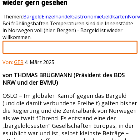
wieder gern gesehen
Themen:
Bargeld
Einzelhandel
Gastronomie
Geldkarten
Nor
Bei frühlingshaften Temperaturen sind die Innenstädte
in Norwegen voll (hier: Bergen) - Bargeld ist wieder
willkommen.
Von:
GER
4. März 2025
von THOMAS BRÜGMANN (Präsident des BDS
NRW und der BVMU)
OSLO – Im globalen Kampf gegen das Bargeld
(und die damit verbundene Freiheit) galten bisher
die Regierung und die Zentralbank von Norwegen
als weltweit führend. Es entstand eine der
„bargeldlosesten“ Gesellschaften Europas, in der
es üblich war und ist, selbst kleinste Beträge –