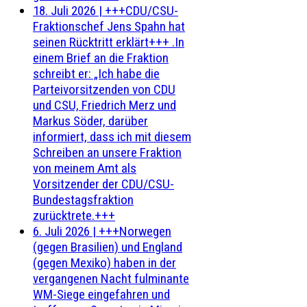
18. Juli 2026
|
+++CDU/CSU-
Fraktionschef Jens Spahn hat
seinen Rücktritt erklärt+++ .In
einem Brief an die Fraktion
schreibt er: „Ich habe die
Parteivorsitzenden von CDU
und CSU, Friedrich Merz und
Markus Söder, darüber
informiert, dass ich mit diesem
Schreiben an unsere Fraktion
von meinem Amt als
Vorsitzender der CDU/CSU-
Bundestagsfraktion
zurücktrete.+++
6. Juli 2026
|
+++Norwegen
(gegen Brasilien) und England
(gegen Mexiko) haben in der
vergangenen Nacht fulminante
WM-Siege eingefahren und