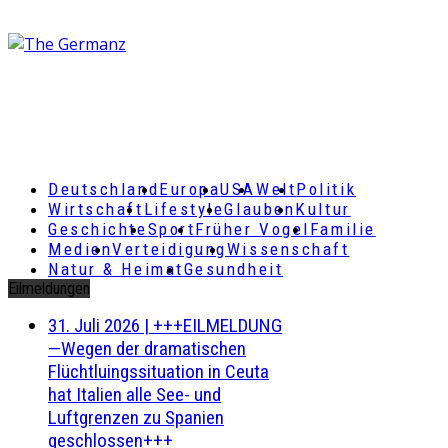
Deutschland
Europa
USA
Welt
Politik
Wirtschaft
Lifestyle
Glauben
Kultur
Geschichte
Sport
Früher Vogel
Familie
Medien
Verteidigung
Wissenschaft
Natur & Heimat
Gesundheit
Eilmeldungen
31. Juli 2026
|
+++EILMELDUNG
—Wegen der dramatischen
Flüchtluingssituation in Ceuta
hat Italien alle See- und
Luftgrenzen zu Spanien
geschlossen+++