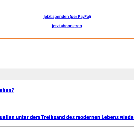
Jetzt spenden (per PayPal)
Jetzt abonnieren
gehen?
uellen unter dem Treibsand des modernen Lebens wiede