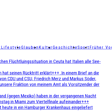
t
Lifestyle
Glauben
Kultur
Geschichte
Sport
Früher Vo
Flüchtluingssituation in Ceuta hat Italien alle See-
t seinen Rücktritt erklärt+++ .In einem Brief an die
en von CDU und CSU, Friedrich Merz und Markus Söder,
 unsere Fraktion von meinem Amt als Vorsitzender der
and (gegen Mexiko) haben in der vergangenen Nacht
stag in Miami zum Viertelfinale aufeinander+++
 heute in ein Hamburger Krankenhaus eingeliefert