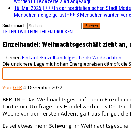
worden+++Konzerte sind abgesagt+++
16. Mai 2026
|
+++In der norditalienischen Stadt Mode
Menschenmenge gerast+++ 8 Menschen wurden verlet
Suchen nach:
TEILEN
TWITTERN
TEILEN
DRUCKEN
Einzelhandel: Weihnachtsgeschäft zieht an,
Themen:
Einkäufe
Einzelhandel
geschenke
Weihnachten
Die unsichere Lage mit hohen Energiepreisen dämpft die
Von:
GER
4. Dezember 2022
BERLIN – Das Weihnachtsgeschäft beim Einzelhandel
Laut einer Umfrage des Handelsverbands Deutschla
Woche vor dem ersten Advent galt das für gut die 
Es sei etwas mehr Schwung im Weihnachtsgeschäft 