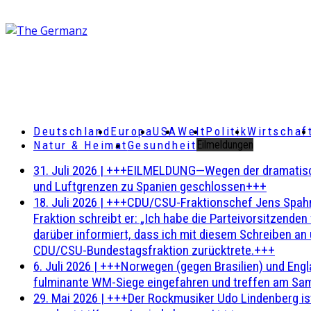
Deutschland
Europa
USA
Welt
Politik
Wirtschaf
Natur & Heimat
Gesundheit
Eilmeldungen
31. Juli 2026
|
+++EILMELDUNG—Wegen der dramatischen 
und Luftgrenzen zu Spanien geschlossen+++
18. Juli 2026
|
+++CDU/CSU-Fraktionschef Jens Spahn ha
Fraktion schreibt er: „Ich habe die Parteivorsitzend
darüber informiert, dass ich mit diesem Schreiben an
CDU/CSU-Bundestagsfraktion zurücktrete.+++
6. Juli 2026
|
+++Norwegen (gegen Brasilien) und Engl
fulminante WM-Siege eingefahren und treffen am Sam
29. Mai 2026
|
+++Der Rockmusiker Udo Lindenberg ist