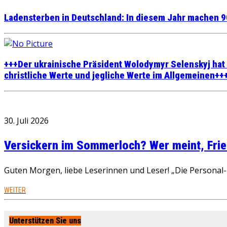
Ladensterben in Deutschland: In diesem Jahr machen 9
+++Der ukrainische Präsident Wolodymyr Selenskyj hat
christliche Werte und jegliche Werte im Allgemeinen++
30. Juli 2026
Versickern im Sommerloch? Wer meint, Fried
Guten Morgen, liebe Leserinnen und Leser! „Die Personal-R
WEITER
Unterstützen Sie uns