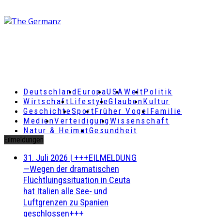
Deutschland
Europa
USA
Welt
Politik
Wirtschaft
Lifestyle
Glauben
Kultur
Geschichte
Sport
Früher Vogel
Familie
Medien
Verteidigung
Wissenschaft
Natur & Heimat
Gesundheit
Eilmeldungen
31. Juli 2026
|
+++EILMELDUNG
—Wegen der dramatischen
Flüchtluingssituation in Ceuta
hat Italien alle See- und
Luftgrenzen zu Spanien
geschlossen+++