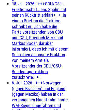
18. Juli 2026
|
+++CDU/CSU-
Fraktionschef Jens Spahn hat
seinen Rücktritt erklärt+++ .In
einem Brief an die Fraktion
schreibt er: „Ich habe die
Parteivorsitzenden von CDU
und CSU, Friedrich Merz und
Markus Söder, darüber
informiert, dass ich mit diesem
Schreiben an unsere Fraktion
von meinem Amt als
Vorsitzender der CDU/CSU-
Bundestagsfraktion
zurücktrete.+++
6. Juli 2026
|
+++Norwegen
(gegen Brasilien) und England
(gegen Mexiko) haben in der
vergangenen Nacht fulminante
WM-Siege eingefahren und