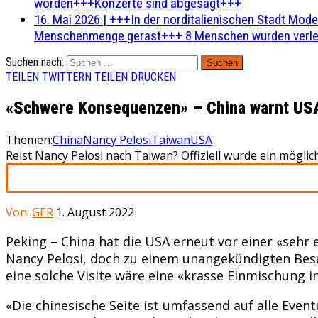
worden+++Konzerte sind abgesagt+++
16. Mai 2026
|
+++In der norditalienischen Stadt Mode
Menschenmenge gerast+++ 8 Menschen wurden verlet
Suchen nach:
TEILEN
TWITTERN
TEILEN
DRUCKEN
«Schwere Konsequenzen» – China warnt USA
Themen:
China
Nancy Pelosi
Taiwan
USA
Reist Nancy Pelosi nach Taiwan? Offiziell wurde ein mögli
Von:
GER
1. August 2022
Peking – China hat die USA erneut vor einer «seh
Nancy Pelosi, doch zu einem unangekündigten Besu
eine solche Visite wäre eine «krasse Einmischung i
«Die chinesische Seite ist umfassend auf alle Even