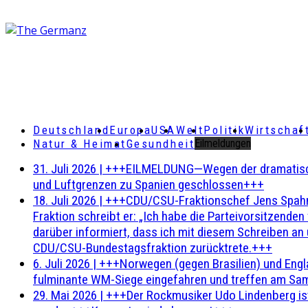
Deutschland
Europa
USA
Welt
Politik
Wirtschaf
Natur & Heimat
Gesundheit
Eilmeldungen
31. Juli 2026
|
+++EILMELDUNG—Wegen der dramatischen 
und Luftgrenzen zu Spanien geschlossen+++
18. Juli 2026
|
+++CDU/CSU-Fraktionschef Jens Spahn ha
Fraktion schreibt er: „Ich habe die Parteivorsitzend
darüber informiert, dass ich mit diesem Schreiben an
CDU/CSU-Bundestagsfraktion zurücktrete.+++
6. Juli 2026
|
+++Norwegen (gegen Brasilien) und Engl
fulminante WM-Siege eingefahren und treffen am Sam
29. Mai 2026
|
+++Der Rockmusiker Udo Lindenberg ist