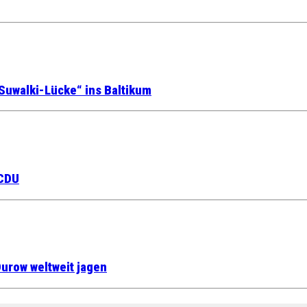
Suwalki-Lücke“ ins Baltikum
 CDU
urow weltweit jagen