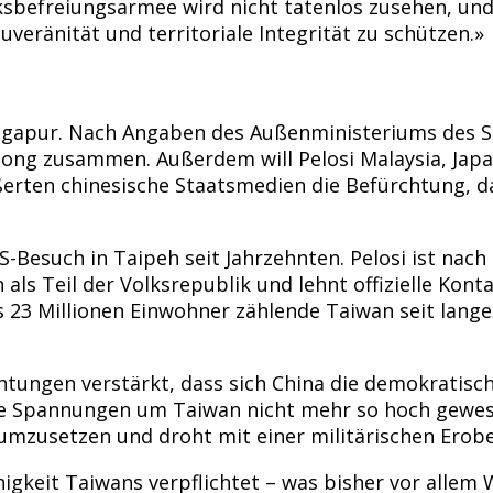
sbefreiungsarmee wird nicht tatenlos zusehen, und 
ränität und territoriale Integrität zu schützen.»
Singapur. Nach Angaben des Außenministeriums des S
ong zusammen. Außerdem will Pelosi Malaysia, Jap
ußerten chinesische Staatsmedien die Befürchtung, d
US-Besuch in Taipeh seit Jahrzehnten. Pelosi ist n
als Teil der Volksrepublik und lehnt offizielle Kont
s 23 Millionen Einwohner zählende Taiwan seit lang
htungen verstärkt, dass sich China die demokratisc
die Spannungen um Taiwan nicht mehr so hoch gewesen
» umzusetzen und droht mit einer militärischen Erob
gkeit Taiwans verpflichtet – was bisher vor allem W