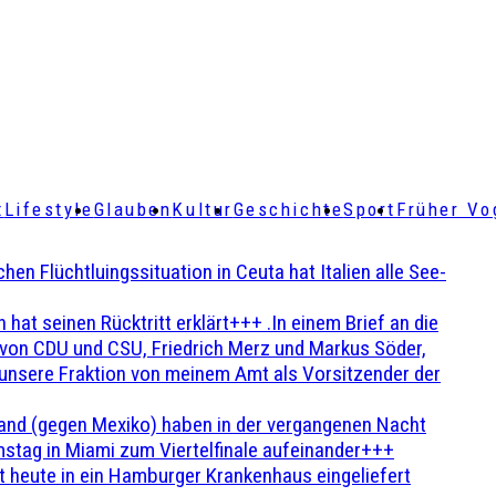
t
Lifestyle
Glauben
Kultur
Geschichte
Sport
Früher Vo
Flüchtluingssituation in Ceuta hat Italien alle See-
t seinen Rücktritt erklärt+++ .In einem Brief an die
en von CDU und CSU, Friedrich Merz und Markus Söder,
 unsere Fraktion von meinem Amt als Vorsitzender der
and (gegen Mexiko) haben in der vergangenen Nacht
stag in Miami zum Viertelfinale aufeinander+++
 heute in ein Hamburger Krankenhaus eingeliefert