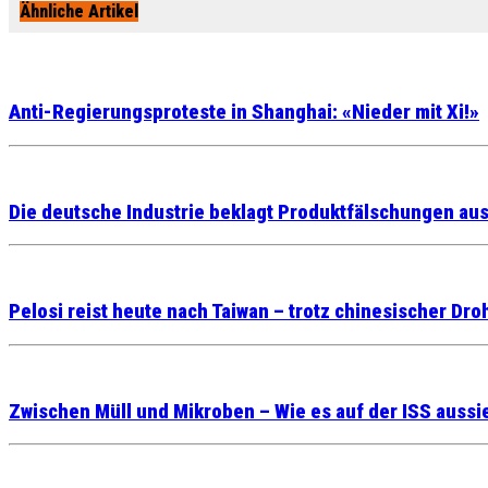
Ähnliche Artikel
Anti-Regierungsproteste in Shanghai: «Nieder mit Xi!»
Die deutsche Industrie beklagt Produktfälschungen au
Pelosi reist heute nach Taiwan – trotz chinesischer Dr
Zwischen Müll und Mikroben – Wie es auf der ISS aussi