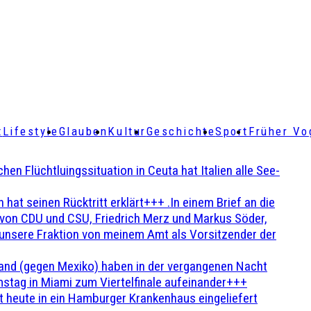
t
Lifestyle
Glauben
Kultur
Geschichte
Sport
Früher Vo
Flüchtluingssituation in Ceuta hat Italien alle See-
t seinen Rücktritt erklärt+++ .In einem Brief an die
en von CDU und CSU, Friedrich Merz und Markus Söder,
 unsere Fraktion von meinem Amt als Vorsitzender der
and (gegen Mexiko) haben in der vergangenen Nacht
stag in Miami zum Viertelfinale aufeinander+++
 heute in ein Hamburger Krankenhaus eingeliefert