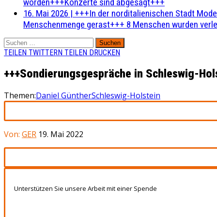
worden+++Konzerte sind abgesagt+++
16. Mai 2026
|
+++In der norditalienischen Stadt Mode
Menschenmenge gerast+++ 8 Menschen wurden verlet
Suchen
nach:
TEILEN
TWITTERN
TEILEN
DRUCKEN
+++Sondierungsgespräche in Schleswig-Hols
Themen:
Daniel Günther
Schleswig-Holstein
Von:
GER
19. Mai 2022
Unterstützen Sie unsere Arbeit mit einer Spende