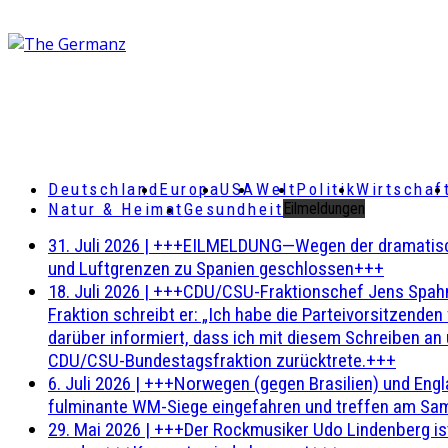
Deutschland
Europa
USA
Welt
Politik
Wirtschaf
Natur & Heimat
Gesundheit
Eilmeldungen
31. Juli 2026
|
+++EILMELDUNG—Wegen der dramatischen 
und Luftgrenzen zu Spanien geschlossen+++
18. Juli 2026
|
+++CDU/CSU-Fraktionschef Jens Spahn ha
Fraktion schreibt er: „Ich habe die Parteivorsitzend
darüber informiert, dass ich mit diesem Schreiben an
CDU/CSU-Bundestagsfraktion zurücktrete.+++
6. Juli 2026
|
+++Norwegen (gegen Brasilien) und Engl
fulminante WM-Siege eingefahren und treffen am Sam
29. Mai 2026
|
+++Der Rockmusiker Udo Lindenberg ist