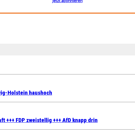
Jetzt abonnieren
wig-Holstein haushoch
aft +++ FDP zweistellig +++ AfD knapp drin