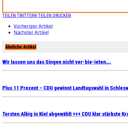
TEILEN
TWITTERN
TEILEN
DRUCKEN
Vorheriger Artikel
Nächster Artikel
Ähnliche Artikel
Wir lassen uns das Singen nicht ver-bie-ieten….
Plus 11 Prozent – CDU gewinnt Landtagswahl in Schles
Torsten Albig in Kiel abgewählt +++ CDU klar stärkste Kr