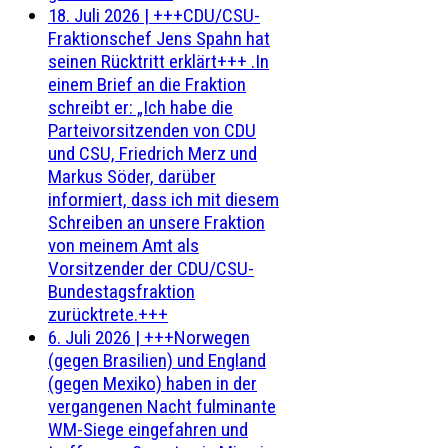
18. Juli 2026
|
+++CDU/CSU-
Fraktionschef Jens Spahn hat
seinen Rücktritt erklärt+++ .In
einem Brief an die Fraktion
schreibt er: „Ich habe die
Parteivorsitzenden von CDU
und CSU, Friedrich Merz und
Markus Söder, darüber
informiert, dass ich mit diesem
Schreiben an unsere Fraktion
von meinem Amt als
Vorsitzender der CDU/CSU-
Bundestagsfraktion
zurücktrete.+++
6. Juli 2026
|
+++Norwegen
(gegen Brasilien) und England
(gegen Mexiko) haben in der
vergangenen Nacht fulminante
WM-Siege eingefahren und