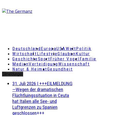
Deutschland
Europa
USA
Welt
Politik
Wirtschaft
Lifestyle
Glauben
Kultur
Geschichte
Sport
Früher Vogel
Familie
Medien
Verteidigung
Wissenschaft
Natur & Heimat
Gesundheit
Eilmeldungen
31. Juli 2026
|
+++EILMELDUNG
—Wegen der dramatischen
Flüchtluingssituation in Ceuta
hat Italien alle See- und
Luftgrenzen zu Spanien
geschlossen+++