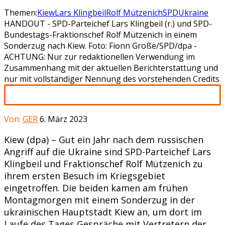
Themen:
Kiew
Lars Klingbeil
Rolf Mützenich
SPD
Ukraine
HANDOUT - SPD-Parteichef Lars Klingbeil (r.) und SPD-
Bundestags-Fraktionschef Rolf Mützenich in einem
Sonderzug nach Kiew. Foto: Fionn Große/SPD/dpa -
ACHTUNG: Nur zur redaktionellen Verwendung im
Zusammenhang mit der aktuellen Berichterstattung und
nur mit vollständiger Nennung des vorstehenden Credits
Von:
GER
6. März 2023
Kiew (dpa) – Gut ein Jahr nach dem russischen
Angriff auf die Ukraine sind SPD-Parteichef Lars
Klingbeil und Fraktionschef Rolf Mützenich zu
ihrem ersten Besuch im Kriegsgebiet
eingetroffen. Die beiden kamen am frühen
Montagmorgen mit einem Sonderzug in der
ukrainischen Hauptstadt Kiew an, um dort im
Laufe des Tages Gespräche mit Vertretern der