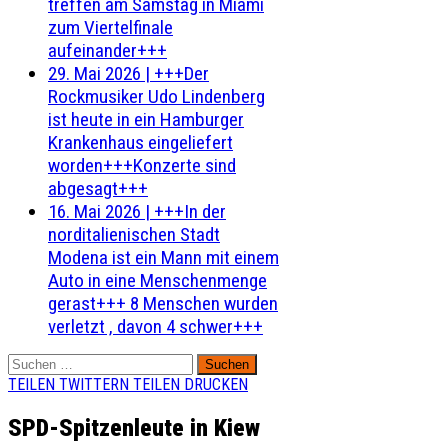
treffen am Samstag in Miami
zum Viertelfinale
aufeinander+++
29. Mai 2026
|
+++Der
Rockmusiker Udo Lindenberg
ist heute in ein Hamburger
Krankenhaus eingeliefert
worden+++Konzerte sind
abgesagt+++
16. Mai 2026
|
+++In der
norditalienischen Stadt
Modena ist ein Mann mit einem
Auto in eine Menschenmenge
gerast+++ 8 Menschen wurden
verletzt , davon 4 schwer+++
Suchen
nach:
TEILEN
TWITTERN
TEILEN
DRUCKEN
SPD-Spitzenleute in Kiew