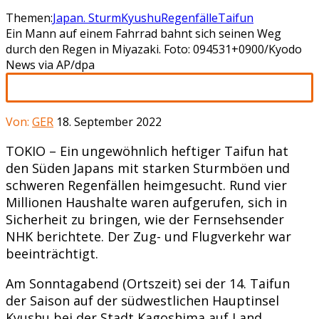
Themen:
Japan. Sturm
Kyushu
Regenfälle
Taifun
Ein Mann auf einem Fahrrad bahnt sich seinen Weg
durch den Regen in Miyazaki. Foto: 094531+0900/Kyodo
News via AP/dpa
Von:
GER
18. September 2022
TOKIO – Ein ungewöhnlich heftiger Taifun hat
den Süden Japans mit starken Sturmböen und
schweren Regenfällen heimgesucht. Rund vier
Millionen Haushalte waren aufgerufen, sich in
Sicherheit zu bringen, wie der Fernsehsender
NHK berichtete. Der Zug- und Flugverkehr war
beeinträchtigt.
Am Sonntagabend (Ortszeit) sei der 14. Taifun
der Saison auf der südwestlichen Hauptinsel
Kyushu bei der Stadt Kagoshima auf Land