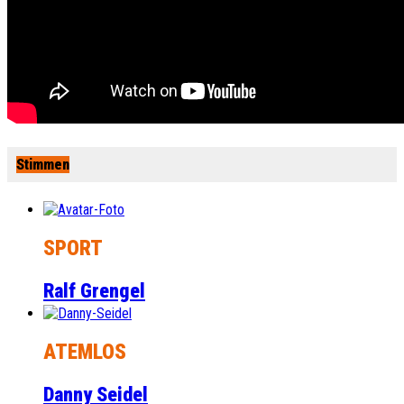
Stimmen
SPORT
Ralf Grengel
ATEMLOS
Danny Seidel