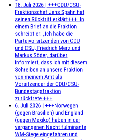
18. Juli 2026
|
+++CDU/CSU-
Fraktionschef Jens Spahn hat
seinen Rücktritt erklärt+++ .In
einem Brief an die Fraktion
schreibt er: „Ich habe die
Parteivorsitzenden von CDU
und CSU, Friedrich Merz und
Markus Söder, darüber
informiert, dass ich mit diesem
Schreiben an unsere Fraktion
von meinem Amt als
Vorsitzender der CDU/CSU-
Bundestagsfraktion
zurücktrete.+++
6. Juli 2026
|
+++Norwegen
(gegen Brasilien) und England
(gegen Mexiko) haben in der
vergangenen Nacht fulminante
WM-Siege eingefahren und