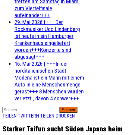
treffen am Samstag in Miami
zum Viertelfinale
aufeinander+++
29. Mai 2026
|
+++Der
Rockmusiker Udo Lindenberg
ist heute in ein Hamburger
Krankenhaus eingeliefert
worden+++Konzerte sind
abgesagt+++
16. Mai 2026
|
+++In der
norditalienischen Stadt
Modena ist ein Mann mit einem
Auto in eine Menschenmenge
gerast+++ 8 Menschen wurden
verletzt , davon 4 schwer+++
Suchen
nach:
TEILEN
TWITTERN
TEILEN
DRUCKEN
Starker Taifun sucht Süden Japans heim