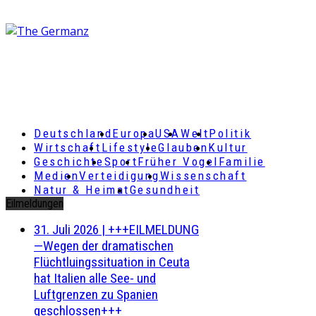
Deutschland
Europa
USA
Welt
Politik
Wirtschaft
Lifestyle
Glauben
Kultur
Geschichte
Sport
Früher Vogel
Familie
Medien
Verteidigung
Wissenschaft
Natur & Heimat
Gesundheit
Eilmeldungen
31. Juli 2026
|
+++EILMELDUNG
—Wegen der dramatischen
Flüchtluingssituation in Ceuta
hat Italien alle See- und
Luftgrenzen zu Spanien
geschlossen+++