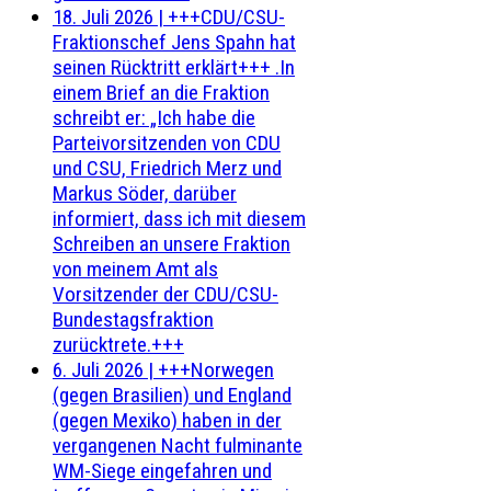
18. Juli 2026
|
+++CDU/CSU-
Fraktionschef Jens Spahn hat
seinen Rücktritt erklärt+++ .In
einem Brief an die Fraktion
schreibt er: „Ich habe die
Parteivorsitzenden von CDU
und CSU, Friedrich Merz und
Markus Söder, darüber
informiert, dass ich mit diesem
Schreiben an unsere Fraktion
von meinem Amt als
Vorsitzender der CDU/CSU-
Bundestagsfraktion
zurücktrete.+++
6. Juli 2026
|
+++Norwegen
(gegen Brasilien) und England
(gegen Mexiko) haben in der
vergangenen Nacht fulminante
WM-Siege eingefahren und