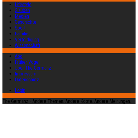
Lifestyle
Glauben
Medien
Geschichte
Sport
Familie
Verteidigung
Wissenschaft
Abo
Früher Vogel
Über The Germanz
Impressum
Datenschutz
Login
The Germanz - Andere Themen. Andere Köpfe. Andere Meinungen.