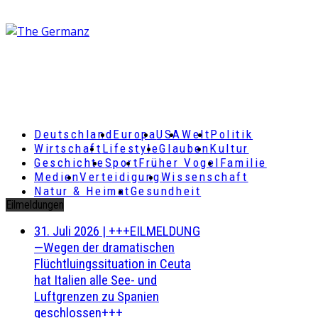
Deutschland
Europa
USA
Welt
Politik
Wirtschaft
Lifestyle
Glauben
Kultur
Geschichte
Sport
Früher Vogel
Familie
Medien
Verteidigung
Wissenschaft
Natur & Heimat
Gesundheit
Eilmeldungen
31. Juli 2026
|
+++EILMELDUNG
—Wegen der dramatischen
Flüchtluingssituation in Ceuta
hat Italien alle See- und
Luftgrenzen zu Spanien
geschlossen+++