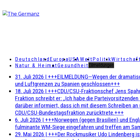
Deutschland
Europa
USA
Welt
Politik
Wirtschaf
Natur & Heimat
Gesundheit
Eilmeldungen
31. Juli 2026
|
+++EILMELDUNG—Wegen der dramatischen 
und Luftgrenzen zu Spanien geschlossen+++
18. Juli 2026
|
+++CDU/CSU-Fraktionschef Jens Spahn ha
Fraktion schreibt er: „Ich habe die Parteivorsitzend
darüber informiert, dass ich mit diesem Schreiben an
CDU/CSU-Bundestagsfraktion zurücktrete.+++
6. Juli 2026
|
+++Norwegen (gegen Brasilien) und Engl
fulminante WM-Siege eingefahren und treffen am Sam
29. Mai 2026
|
+++Der Rockmusiker Udo Lindenberg ist