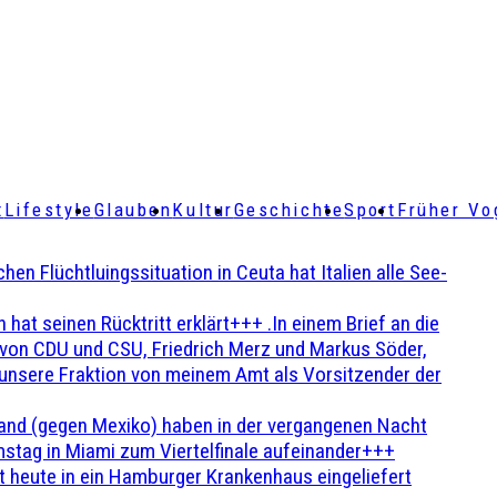
t
Lifestyle
Glauben
Kultur
Geschichte
Sport
Früher Vo
Flüchtluingssituation in Ceuta hat Italien alle See-
t seinen Rücktritt erklärt+++ .In einem Brief an die
en von CDU und CSU, Friedrich Merz und Markus Söder,
 unsere Fraktion von meinem Amt als Vorsitzender der
and (gegen Mexiko) haben in der vergangenen Nacht
stag in Miami zum Viertelfinale aufeinander+++
 heute in ein Hamburger Krankenhaus eingeliefert