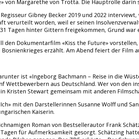
von Margarethe von Trotta. Die Hauptrolle darin sp
 Regisseur Gibney Becker 2019 und 2022 interviewt,
aft verurteilt worden, weil er seinen Insolvenzverw
31 Tagen hinter Gittern freigekommen, Grund war e
l den Dokumentarfilm «Kiss the Future» vorstellen,
osnienkrieges erzählt. Am Abend feiert der Film au
runter ist «Ingeborg Bachmann – Reise in die Wüst
 fünf Wettbewerbern aus Deutschland. Wer von den i
ntin Kristen Stewart gemeinsam mit anderen Filmsch
 Ich» mit den Darstellerinnen Susanne Wolff und San
ngarischen Kaiserin.
eichnamigen Roman von Bestsellerautor Frank Schät
 Tagen für Aufmerksamkeit gesorgt. Schätzing hatte