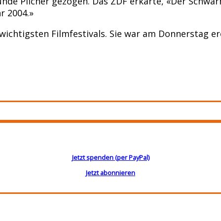
nde Pilcher gezogen. Das ZDF erkärte, «Der Schwarm
r 2004.»
 wichtigsten Filmfestivals. Sie war am Donnerstag 
Jetzt spenden (per PayPal)
Jetzt abonnieren