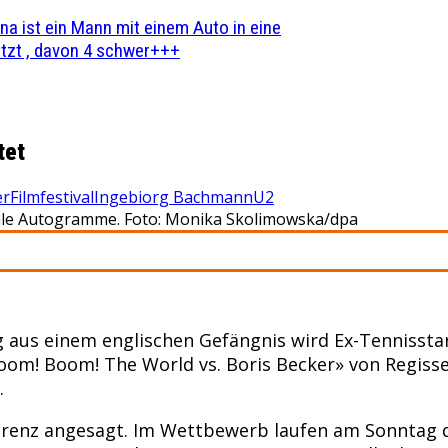
na ist ein Mann mit einem Auto in eine
zt , davon 4 schwer+++
tet
er
Filmfestival
Ingebiorg Bachmann
U2
inale Autogramme. Foto: Monika Skolimowska/dpa
 aus einem englischen Gefängnis wird Ex-Tennisstar
Boom! Boom! The World vs. Boris Becker» von Regiss
.
renz angesagt. Im Wettbewerb laufen am Sonntag dr