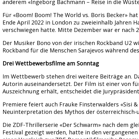
anderem «Ingeborg Bachmann – Reise in die Wüste» 
Für «Boom! Boom! The World vs. Boris Becker» hat
Ende April 2022 in London zu zweieinhalb Jahren H
verschwiegen hatte. Mitte Dezember war er nach 2
Der Musiker Bono von der irischen Rockband U2 wil
Rockband für die Menschen Sarajevos während des B
Drei Wettbewerbsfilme am Sonntag
Im Wettbewerb stehen drei weitere Beiträge an. Da
Autorin auseinandersetzt. Der Film ist einer von
Auszeichnung erhält, entscheidet die Jurypräside
Premiere feiert auch Frauke Finsterwalders «Sisi &
Neuinterpretation des Mythos der österreichisch-u
Die ZDF-Thrillerserie «Der Schwarm» nach dem gl
Festival gezeigt werden, hatte in den vergangenen