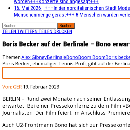
worden+++Konzerte sind abgesagt+++
16. Mai 2026
|
+++In der norditalienischen Stadt Mode
Menschenmenge gerast+++ 8 Menschen wurden verlet
Suchen
nach:
TEILEN
TWITTERN
TEILEN
DRUCKEN
Boris Becker auf der Berlinale – Bono erwar
Themen:
Alex Gibney
Berlinale
Bono
Boom Boom
Boris beck
Boris Becker, ehemaliger Tennis-Profi, gibt auf der Berl
Von:
GER
19. Februar 2023
BERLIN – Rund zwei Monate nach seiner Entlassung
erwartet. Bei einer Pressekonfernz zu dem Film «
Journalisten. Der Film feiert im Anschluss Premiere
Auch U2-Frontmann Bono hat sich zur Pressekonfe