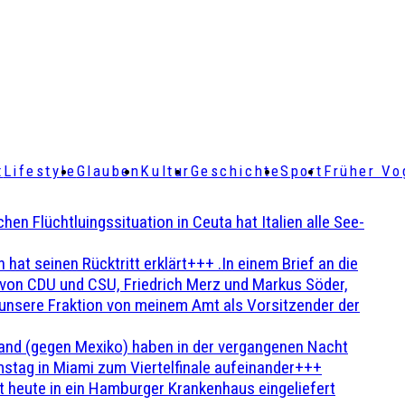
t
Lifestyle
Glauben
Kultur
Geschichte
Sport
Früher Vo
Flüchtluingssituation in Ceuta hat Italien alle See-
t seinen Rücktritt erklärt+++ .In einem Brief an die
en von CDU und CSU, Friedrich Merz und Markus Söder,
 unsere Fraktion von meinem Amt als Vorsitzender der
and (gegen Mexiko) haben in der vergangenen Nacht
stag in Miami zum Viertelfinale aufeinander+++
 heute in ein Hamburger Krankenhaus eingeliefert