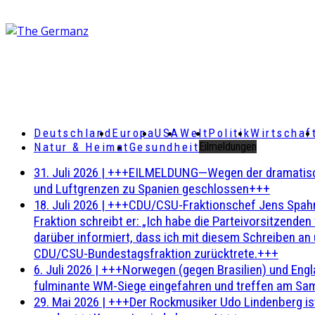
Deutschland
Europa
USA
Welt
Politik
Wirtschaf
Natur & Heimat
Gesundheit
Eilmeldungen
31. Juli 2026
|
+++EILMELDUNG—Wegen der dramatischen 
und Luftgrenzen zu Spanien geschlossen+++
18. Juli 2026
|
+++CDU/CSU-Fraktionschef Jens Spahn ha
Fraktion schreibt er: „Ich habe die Parteivorsitzend
darüber informiert, dass ich mit diesem Schreiben an
CDU/CSU-Bundestagsfraktion zurücktrete.+++
6. Juli 2026
|
+++Norwegen (gegen Brasilien) und Engl
fulminante WM-Siege eingefahren und treffen am Sam
29. Mai 2026
|
+++Der Rockmusiker Udo Lindenberg ist