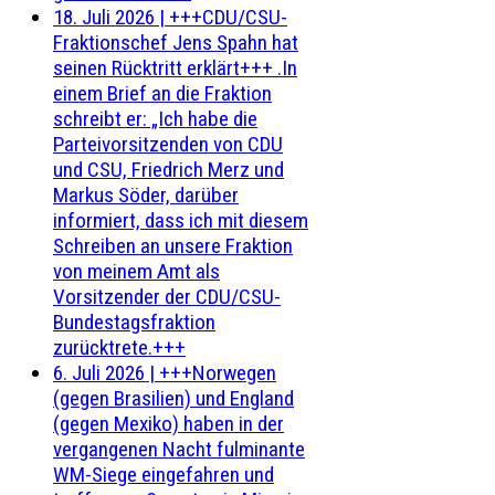
18. Juli 2026
|
+++CDU/CSU-
Fraktionschef Jens Spahn hat
seinen Rücktritt erklärt+++ .In
einem Brief an die Fraktion
schreibt er: „Ich habe die
Parteivorsitzenden von CDU
und CSU, Friedrich Merz und
Markus Söder, darüber
informiert, dass ich mit diesem
Schreiben an unsere Fraktion
von meinem Amt als
Vorsitzender der CDU/CSU-
Bundestagsfraktion
zurücktrete.+++
6. Juli 2026
|
+++Norwegen
(gegen Brasilien) und England
(gegen Mexiko) haben in der
vergangenen Nacht fulminante
WM-Siege eingefahren und