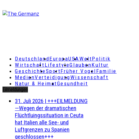
Deutschland
Europa
USA
Welt
Politik
Wirtschaft
Lifestyle
Glauben
Kultur
Geschichte
Sport
Früher Vogel
Familie
Medien
Verteidigung
Wissenschaft
Natur & Heimat
Gesundheit
Eilmeldungen
31. Juli 2026
|
+++EILMELDUNG
—Wegen der dramatischen
Flüchtluingssituation in Ceuta
hat Italien alle See- und
Luftgrenzen zu Spanien
geschlossen+++