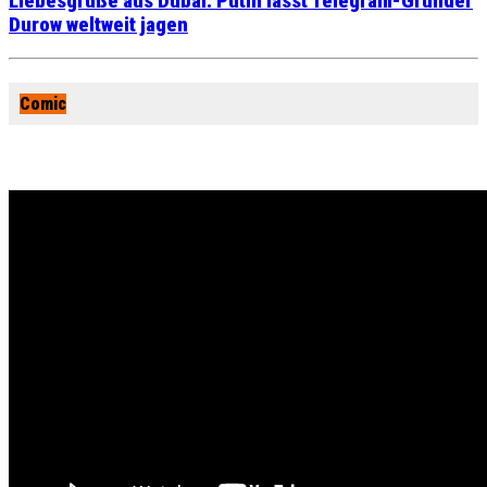
Liebesgrüße aus Dubai: Putin lässt Telegram-Gründer
Durow weltweit jagen
Comic