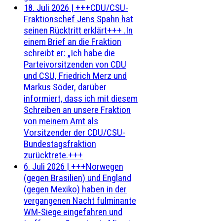
18. Juli 2026
|
+++CDU/CSU-
Fraktionschef Jens Spahn hat
seinen Rücktritt erklärt+++ .In
einem Brief an die Fraktion
schreibt er: „Ich habe die
Parteivorsitzenden von CDU
und CSU, Friedrich Merz und
Markus Söder, darüber
informiert, dass ich mit diesem
Schreiben an unsere Fraktion
von meinem Amt als
Vorsitzender der CDU/CSU-
Bundestagsfraktion
zurücktrete.+++
6. Juli 2026
|
+++Norwegen
(gegen Brasilien) und England
(gegen Mexiko) haben in der
vergangenen Nacht fulminante
WM-Siege eingefahren und