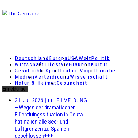
Deutschland
Europa
USA
Welt
Politik
Wirtschaft
Lifestyle
Glauben
Kultur
Geschichte
Sport
Früher Vogel
Familie
Medien
Verteidigung
Wissenschaft
Natur & Heimat
Gesundheit
Eilmeldungen
31. Juli 2026
|
+++EILMELDUNG
—Wegen der dramatischen
Flüchtluingssituation in Ceuta
hat Italien alle See- und
Luftgrenzen zu Spanien
geschlossen+++