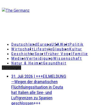
Deutschland
Europa
USA
Welt
Politik
Wirtschaft
Lifestyle
Glauben
Kultur
Geschichte
Sport
Früher Vogel
Familie
Medien
Verteidigung
Wissenschaft
Natur & Heimat
Gesundheit
Eilmeldungen
31. Juli 2026
|
+++EILMELDUNG
—Wegen der dramatischen
Flüchtluingssituation in Ceuta
hat Italien alle See- und
Luftgrenzen zu Spanien
geschlossen+++