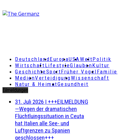
Deutschland
Europa
USA
Welt
Politik
Wirtschaft
Lifestyle
Glauben
Kultur
Geschichte
Sport
Früher Vogel
Familie
Medien
Verteidigung
Wissenschaft
Natur & Heimat
Gesundheit
Eilmeldungen
31. Juli 2026
|
+++EILMELDUNG
—Wegen der dramatischen
Flüchtluingssituation in Ceuta
hat Italien alle See- und
Luftgrenzen zu Spanien
geschlossen+++