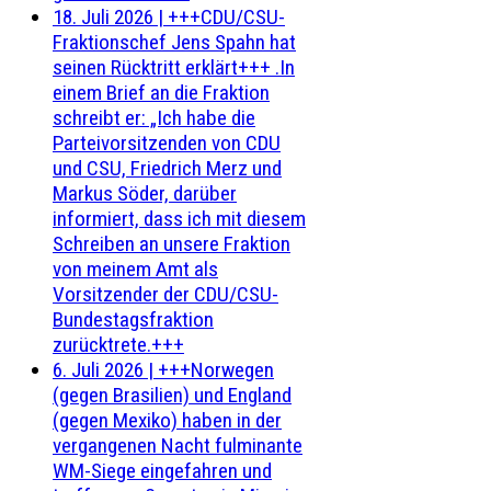
18. Juli 2026
|
+++CDU/CSU-
Fraktionschef Jens Spahn hat
seinen Rücktritt erklärt+++ .In
einem Brief an die Fraktion
schreibt er: „Ich habe die
Parteivorsitzenden von CDU
und CSU, Friedrich Merz und
Markus Söder, darüber
informiert, dass ich mit diesem
Schreiben an unsere Fraktion
von meinem Amt als
Vorsitzender der CDU/CSU-
Bundestagsfraktion
zurücktrete.+++
6. Juli 2026
|
+++Norwegen
(gegen Brasilien) und England
(gegen Mexiko) haben in der
vergangenen Nacht fulminante
WM-Siege eingefahren und