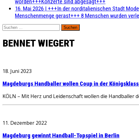
worden+++Konzerte sind abgesagt+++
16. Mai 2026
|
+++In der norditalienischen Stadt Mode
Menschenmenge gerast+++ 8 Menschen wurden verlet
Suchen
nach:
BENNET WIEGERT
18. Juni 2023
Magdeburgs Handballer wollen Coup in der Königsklass
KÖLN – Mit Herz und Leidenschaft wollen die Handballer
11. Dezember 2022
Magdeburg gewinnt Handball-Topspiel in Berlin