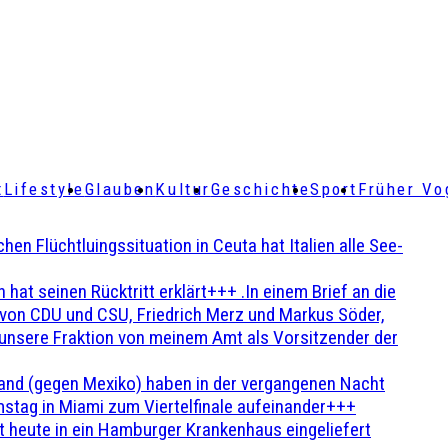
t
Lifestyle
Glauben
Kultur
Geschichte
Sport
Früher Vo
Flüchtluingssituation in Ceuta hat Italien alle See-
t seinen Rücktritt erklärt+++ .In einem Brief an die
en von CDU und CSU, Friedrich Merz und Markus Söder,
 unsere Fraktion von meinem Amt als Vorsitzender der
and (gegen Mexiko) haben in der vergangenen Nacht
stag in Miami zum Viertelfinale aufeinander+++
 heute in ein Hamburger Krankenhaus eingeliefert