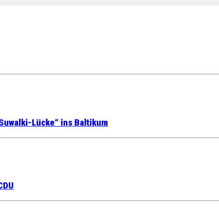
Suwalki-Lücke“ ins Baltikum
 CDU