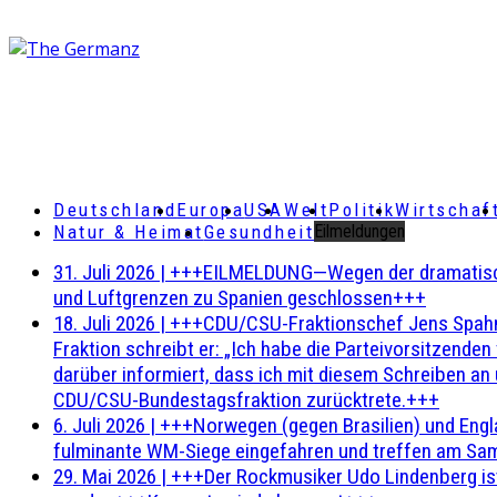
Deutschland
Europa
USA
Welt
Politik
Wirtschaf
Natur & Heimat
Gesundheit
Eilmeldungen
31. Juli 2026
|
+++EILMELDUNG—Wegen der dramatischen 
und Luftgrenzen zu Spanien geschlossen+++
18. Juli 2026
|
+++CDU/CSU-Fraktionschef Jens Spahn ha
Fraktion schreibt er: „Ich habe die Parteivorsitzend
darüber informiert, dass ich mit diesem Schreiben an
CDU/CSU-Bundestagsfraktion zurücktrete.+++
6. Juli 2026
|
+++Norwegen (gegen Brasilien) und Engl
fulminante WM-Siege eingefahren und treffen am Sam
29. Mai 2026
|
+++Der Rockmusiker Udo Lindenberg ist