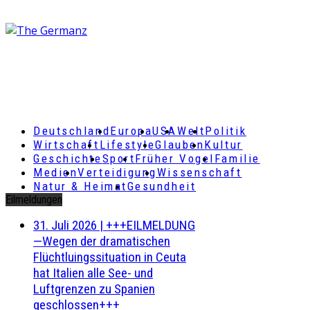
Deutschland
Europa
USA
Welt
Politik
Wirtschaft
Lifestyle
Glauben
Kultur
Geschichte
Sport
Früher Vogel
Familie
Medien
Verteidigung
Wissenschaft
Natur & Heimat
Gesundheit
Eilmeldungen
31. Juli 2026
|
+++EILMELDUNG
—Wegen der dramatischen
Flüchtluingssituation in Ceuta
hat Italien alle See- und
Luftgrenzen zu Spanien
geschlossen+++