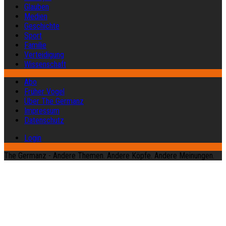
Glauben
Medien
Geschichte
Sport
Familie
Verteidigung
Wissenschaft
Abo
Früher Vogel
Über The Germanz
Impressum
Datenschutz
Login
The Germanz - Andere Themen. Andere Köpfe. Andere Meinungen.