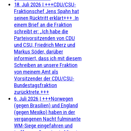
18. Juli 2026
|
+++CDU/CSU-
Fraktionschef Jens Spahn hat
seinen Rücktritt erklärt+++ .In
einem Brief an die Fraktion
schreibt er: „Ich habe die
Parteivorsitzenden von CDU
und CSU, Friedrich Merz und
Markus Söder, darüber
informiert, dass ich mit diesem
Schreiben an unsere Fraktion
von meinem Amt als
Vorsitzender der CDU/CSU-
Bundestagsfraktion
zurücktrete.+++
6. Juli 2026
|
+++Norwegen
(gegen Brasilien) und England
(gegen Mexiko) haben in der
vergangenen Nacht fulminante
WM-Siege eingefahren und