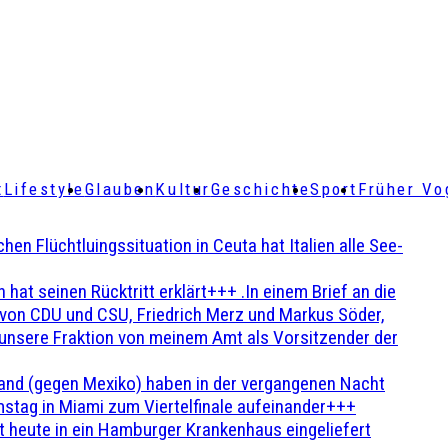
t
Lifestyle
Glauben
Kultur
Geschichte
Sport
Früher Vo
Flüchtluingssituation in Ceuta hat Italien alle See-
t seinen Rücktritt erklärt+++ .In einem Brief an die
en von CDU und CSU, Friedrich Merz und Markus Söder,
 unsere Fraktion von meinem Amt als Vorsitzender der
and (gegen Mexiko) haben in der vergangenen Nacht
stag in Miami zum Viertelfinale aufeinander+++
 heute in ein Hamburger Krankenhaus eingeliefert