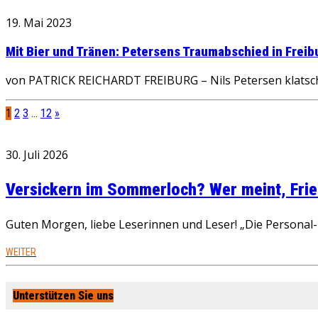
19. Mai 2023
Mit Bier und Tränen: Petersens Traumabschied in Freib
von PATRICK REICHARDT FREIBURG – Nils Petersen klatsch
1
2
3
…
12
»
30. Juli 2026
Versickern im Sommerloch? Wer meint, Fried
Guten Morgen, liebe Leserinnen und Leser! „Die Personal-R
WEITER
Unterstützen Sie uns