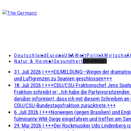
Deutschland
Europa
USA
Welt
Politik
Wirtschaf
Natur & Heimat
Gesundheit
Eilmeldungen
31. Juli 2026
|
+++EILMELDUNG—Wegen der dramatischen 
und Luftgrenzen zu Spanien geschlossen+++
18. Juli 2026
|
+++CDU/CSU-Fraktionschef Jens Spahn ha
Fraktion schreibt er: „Ich habe die Parteivorsitzend
darüber informiert, dass ich mit diesem Schreiben an
CDU/CSU-Bundestagsfraktion zurücktrete.+++
6. Juli 2026
|
+++Norwegen (gegen Brasilien) und Engl
fulminante WM-Siege eingefahren und treffen am Sam
29. Mai 2026
|
+++Der Rockmusiker Udo Lindenberg ist