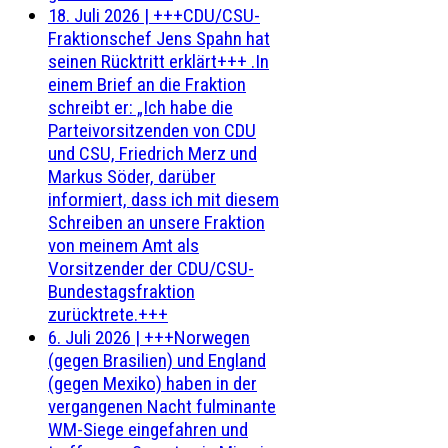
18. Juli 2026
|
+++CDU/CSU-
Fraktionschef Jens Spahn hat
seinen Rücktritt erklärt+++ .In
einem Brief an die Fraktion
schreibt er: „Ich habe die
Parteivorsitzenden von CDU
und CSU, Friedrich Merz und
Markus Söder, darüber
informiert, dass ich mit diesem
Schreiben an unsere Fraktion
von meinem Amt als
Vorsitzender der CDU/CSU-
Bundestagsfraktion
zurücktrete.+++
6. Juli 2026
|
+++Norwegen
(gegen Brasilien) und England
(gegen Mexiko) haben in der
vergangenen Nacht fulminante
WM-Siege eingefahren und