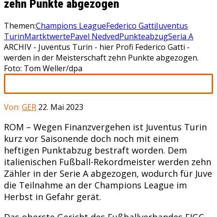
zehn Punkte abgezogen
Themen:
Champions League
Federico Gatti
Juventus
Turin
Martktwerte
Pavel Nedved
Punkteabzug
Seria A
ARCHIV - Juventus Turin - hier Profi Federico Gatti -
werden in der Meisterschaft zehn Punkte abgezogen.
Foto: Tom Weller/dpa
Von:
GER
22. Mai 2023
ROM – Wegen Finanzvergehen ist Juventus Turin
kurz vor Saisonende doch noch mit einem
heftigen Punktabzug bestraft worden. Dem
italienischen Fußball-Rekordmeister werden zehn
Zähler in der Serie A abgezogen, wodurch für Juve
die Teilnahme an der Champions League im
Herbst in Gefahr gerät.
Das oberste Gericht des Fußballverbandes FIGC