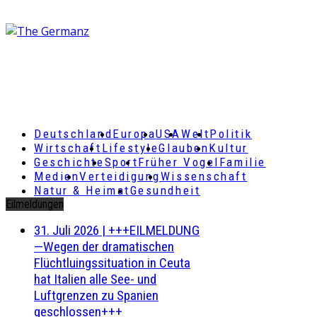
Deutschland
Europa
USA
Welt
Politik
Wirtschaft
Lifestyle
Glauben
Kultur
Geschichte
Sport
Früher Vogel
Familie
Medien
Verteidigung
Wissenschaft
Natur & Heimat
Gesundheit
Eilmeldungen
31. Juli 2026
|
+++EILMELDUNG
—Wegen der dramatischen
Flüchtluingssituation in Ceuta
hat Italien alle See- und
Luftgrenzen zu Spanien
geschlossen+++