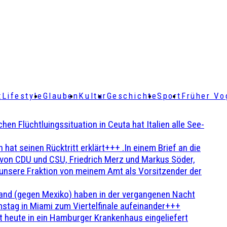
t
Lifestyle
Glauben
Kultur
Geschichte
Sport
Früher Vo
Flüchtluingssituation in Ceuta hat Italien alle See-
t seinen Rücktritt erklärt+++ .In einem Brief an die
en von CDU und CSU, Friedrich Merz und Markus Söder,
 unsere Fraktion von meinem Amt als Vorsitzender der
and (gegen Mexiko) haben in der vergangenen Nacht
stag in Miami zum Viertelfinale aufeinander+++
 heute in ein Hamburger Krankenhaus eingeliefert