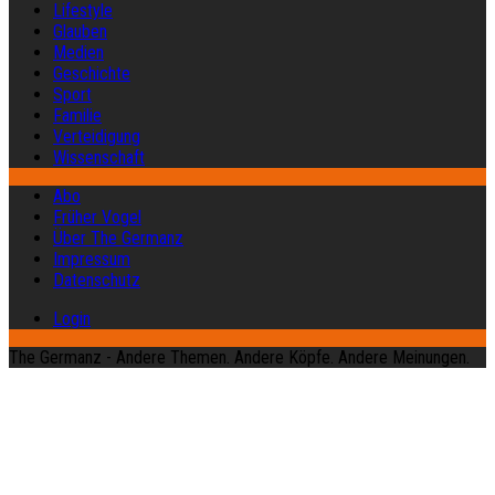
Lifestyle
Glauben
Medien
Geschichte
Sport
Familie
Verteidigung
Wissenschaft
Abo
Früher Vogel
Über The Germanz
Impressum
Datenschutz
Login
The Germanz - Andere Themen. Andere Köpfe. Andere Meinungen.