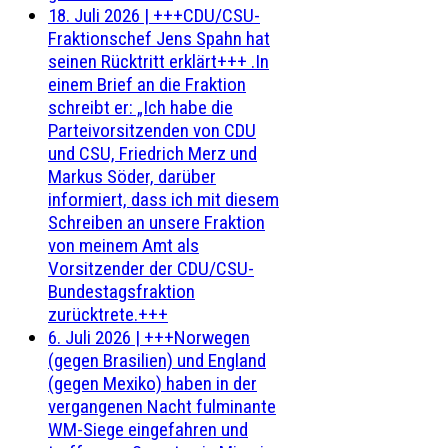
18. Juli 2026
|
+++CDU/CSU-
Fraktionschef Jens Spahn hat
seinen Rücktritt erklärt+++ .In
einem Brief an die Fraktion
schreibt er: „Ich habe die
Parteivorsitzenden von CDU
und CSU, Friedrich Merz und
Markus Söder, darüber
informiert, dass ich mit diesem
Schreiben an unsere Fraktion
von meinem Amt als
Vorsitzender der CDU/CSU-
Bundestagsfraktion
zurücktrete.+++
6. Juli 2026
|
+++Norwegen
(gegen Brasilien) und England
(gegen Mexiko) haben in der
vergangenen Nacht fulminante
WM-Siege eingefahren und