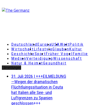
Deutschland
Europa
USA
Welt
Politik
Wirtschaft
Lifestyle
Glauben
Kultur
Geschichte
Sport
Früher Vogel
Familie
Medien
Verteidigung
Wissenschaft
Natur & Heimat
Gesundheit
Eilmeldungen
31. Juli 2026
|
+++EILMELDUNG
—Wegen der dramatischen
Flüchtluingssituation in Ceuta
hat Italien alle See- und
Luftgrenzen zu Spanien
geschlossen+++