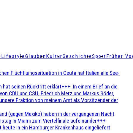
t
Lifestyle
Glauben
Kultur
Geschichte
Sport
Früher Vo
Flüchtluingssituation in Ceuta hat Italien alle See-
t seinen Rücktritt erklärt+++ .In einem Brief an die
en von CDU und CSU, Friedrich Merz und Markus Söder,
 unsere Fraktion von meinem Amt als Vorsitzender der
and (gegen Mexiko) haben in der vergangenen Nacht
stag in Miami zum Viertelfinale aufeinander+++
 heute in ein Hamburger Krankenhaus eingeliefert