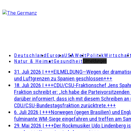
Deutschland
Europa
USA
Welt
Politik
Wirtschaf
Natur & Heimat
Gesundheit
Eilmeldungen
31. Juli 2026
|
+++EILMELDUNG—Wegen der dramatischen 
und Luftgrenzen zu Spanien geschlossen+++
18. Juli 2026
|
+++CDU/CSU-Fraktionschef Jens Spahn ha
Fraktion schreibt er: „Ich habe die Parteivorsitzend
darüber informiert, dass ich mit diesem Schreiben an
CDU/CSU-Bundestagsfraktion zurücktrete.+++
6. Juli 2026
|
+++Norwegen (gegen Brasilien) und Engl
fulminante WM-Siege eingefahren und treffen am Sam
29. Mai 2026
|
+++Der Rockmusiker Udo Lindenberg ist