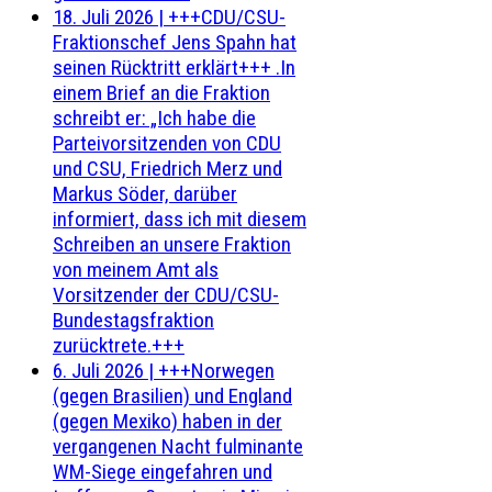
18. Juli 2026
|
+++CDU/CSU-
Fraktionschef Jens Spahn hat
seinen Rücktritt erklärt+++ .In
einem Brief an die Fraktion
schreibt er: „Ich habe die
Parteivorsitzenden von CDU
und CSU, Friedrich Merz und
Markus Söder, darüber
informiert, dass ich mit diesem
Schreiben an unsere Fraktion
von meinem Amt als
Vorsitzender der CDU/CSU-
Bundestagsfraktion
zurücktrete.+++
6. Juli 2026
|
+++Norwegen
(gegen Brasilien) und England
(gegen Mexiko) haben in der
vergangenen Nacht fulminante
WM-Siege eingefahren und