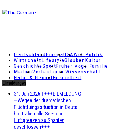
Deutschland
Europa
USA
Welt
Politik
Wirtschaft
Lifestyle
Glauben
Kultur
Geschichte
Sport
Früher Vogel
Familie
Medien
Verteidigung
Wissenschaft
Natur & Heimat
Gesundheit
Eilmeldungen
31. Juli 2026
|
+++EILMELDUNG
—Wegen der dramatischen
Flüchtluingssituation in Ceuta
hat Italien alle See- und
Luftgrenzen zu Spanien
geschlossen+++