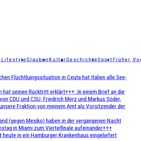
t
Lifestyle
Glauben
Kultur
Geschichte
Sport
Früher Vo
Flüchtluingssituation in Ceuta hat Italien alle See-
t seinen Rücktritt erklärt+++ .In einem Brief an die
en von CDU und CSU, Friedrich Merz und Markus Söder,
 unsere Fraktion von meinem Amt als Vorsitzender der
and (gegen Mexiko) haben in der vergangenen Nacht
stag in Miami zum Viertelfinale aufeinander+++
 heute in ein Hamburger Krankenhaus eingeliefert