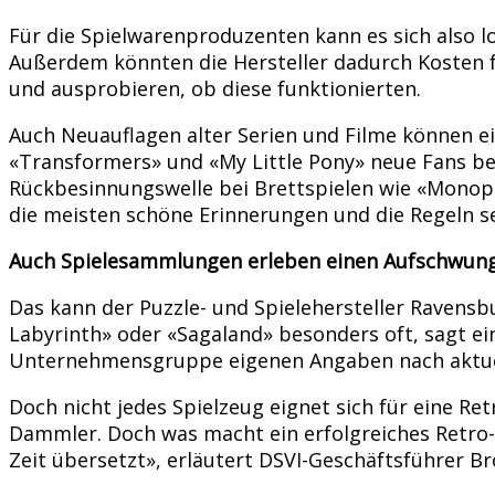
Für die Spielwarenproduzenten kann es sich also l
Außerdem könnten die Hersteller dadurch Kosten f
und ausprobieren, ob diese funktionierten.
Auch Neuauflagen alter Serien und Filme können e
«Transformers» und «My Little Pony» neue Fans bes
Rückbesinnungswelle bei Brettspielen wie «Monopoly
die meisten schöne Erinnerungen und die Regeln s
Auch Spielesammlungen erleben einen Aufschwun
Das kann der Puzzle- und Spielehersteller Ravensbu
Labyrinth» oder «Sagaland» besonders oft, sagt e
Unternehmensgruppe eigenen Angaben nach aktuell 
Doch nicht jedes Spielzeug eignet sich für eine Re
Dammler. Doch was macht ein erfolgreiches Retro-Sp
Zeit übersetzt», erläutert DSVI-Geschäftsführer Br