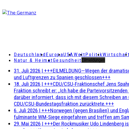
Deutschland
Europa
USA
Welt
Politik
Wirtschaf
Natur & Heimat
Gesundheit
Eilmeldungen
31. Juli 2026
|
+++EILMELDUNG—Wegen der dramatischen 
und Luftgrenzen zu Spanien geschlossen+++
18. Juli 2026
|
+++CDU/CSU-Fraktionschef Jens Spahn ha
Fraktion schreibt er: „Ich habe die Parteivorsitzend
darüber informiert, dass ich mit diesem Schreiben an
CDU/CSU-Bundestagsfraktion zurücktrete.+++
6. Juli 2026
|
+++Norwegen (gegen Brasilien) und Engl
fulminante WM-Siege eingefahren und treffen am Sam
29. Mai 2026
|
+++Der Rockmusiker Udo Lindenberg ist