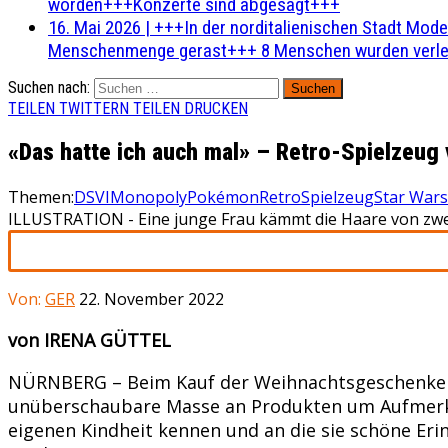
worden+++Konzerte sind abgesagt+++
16. Mai 2026
|
+++In der norditalienischen Stadt Mode
Menschenmenge gerast+++ 8 Menschen wurden verlet
Suchen nach:
TEILEN
TWITTERN
TEILEN
DRUCKEN
«Das hatte ich auch mal» – Retro-Spielzeug 
Themen:
DSVI
Monopoly
Pokémon
Retro
Spielzeug
Star Wars
ILLUSTRATION - Eine junge Frau kämmt die Haare von zwei
Von:
GER
22. November 2022
von IRENA GÜTTEL
NÜRNBERG – Beim Kauf der Weihnachtsgeschenke hab
unüberschaubare Masse an Produkten um Aufmerksam
eigenen Kindheit kennen und an die sie schöne Eri