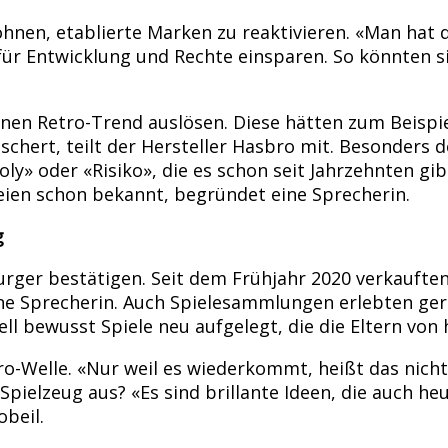
ohnen, etablierte Marken zu reaktivieren. «Man hat
ür Entwicklung und Rechte einsparen. So könnten s
inen Retro-Trend auslösen. Diese hätten zum Beispi
chert, teilt der Hersteller Hasbro mit. Besonders d
» oder «Risiko», die es schon seit Jahrzehnten gibt
eien schon bekannt, begründet eine Sprecherin.
g
rger bestätigen. Seit dem Frühjahr 2020 verkauften 
ine Sprecherin. Auch Spielesammlungen erlebten ge
bewusst Spiele neu aufgelegt, die die Eltern von h
tro-Welle. «Nur weil es wiederkommt, heißt das nicht
ielzeug aus? «Es sind brillante Ideen, die auch heu
obeil.