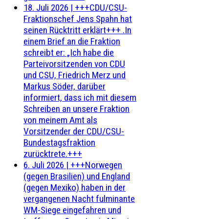
18. Juli 2026
|
+++CDU/CSU-
Fraktionschef Jens Spahn hat
seinen Rücktritt erklärt+++ .In
einem Brief an die Fraktion
schreibt er: „Ich habe die
Parteivorsitzenden von CDU
und CSU, Friedrich Merz und
Markus Söder, darüber
informiert, dass ich mit diesem
Schreiben an unsere Fraktion
von meinem Amt als
Vorsitzender der CDU/CSU-
Bundestagsfraktion
zurücktrete.+++
6. Juli 2026
|
+++Norwegen
(gegen Brasilien) und England
(gegen Mexiko) haben in der
vergangenen Nacht fulminante
WM-Siege eingefahren und