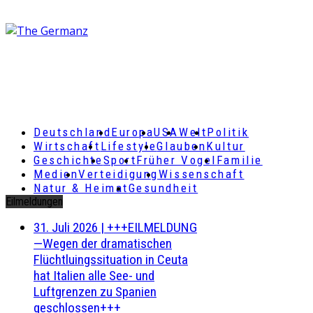
Deutschland
Europa
USA
Welt
Politik
Wirtschaft
Lifestyle
Glauben
Kultur
Geschichte
Sport
Früher Vogel
Familie
Medien
Verteidigung
Wissenschaft
Natur & Heimat
Gesundheit
Eilmeldungen
31. Juli 2026
|
+++EILMELDUNG
—Wegen der dramatischen
Flüchtluingssituation in Ceuta
hat Italien alle See- und
Luftgrenzen zu Spanien
geschlossen+++