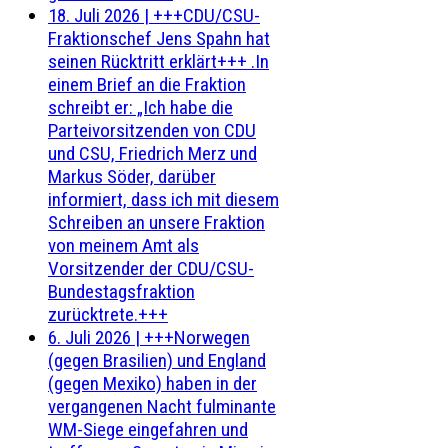
18. Juli 2026
|
+++CDU/CSU-
Fraktionschef Jens Spahn hat
seinen Rücktritt erklärt+++ .In
einem Brief an die Fraktion
schreibt er: „Ich habe die
Parteivorsitzenden von CDU
und CSU, Friedrich Merz und
Markus Söder, darüber
informiert, dass ich mit diesem
Schreiben an unsere Fraktion
von meinem Amt als
Vorsitzender der CDU/CSU-
Bundestagsfraktion
zurücktrete.+++
6. Juli 2026
|
+++Norwegen
(gegen Brasilien) und England
(gegen Mexiko) haben in der
vergangenen Nacht fulminante
WM-Siege eingefahren und