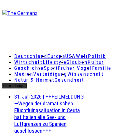
Deutschland
Europa
USA
Welt
Politik
Wirtschaft
Lifestyle
Glauben
Kultur
Geschichte
Sport
Früher Vogel
Familie
Medien
Verteidigung
Wissenschaft
Natur & Heimat
Gesundheit
Eilmeldungen
31. Juli 2026
|
+++EILMELDUNG
—Wegen der dramatischen
Flüchtluingssituation in Ceuta
hat Italien alle See- und
Luftgrenzen zu Spanien
geschlossen+++