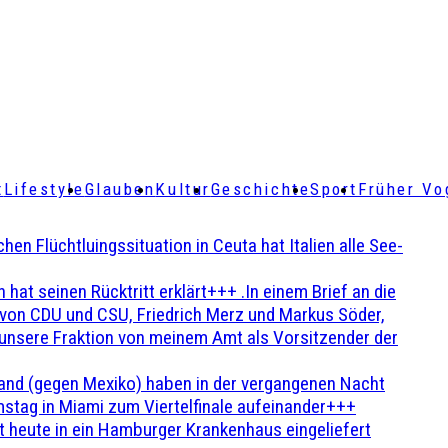
t
Lifestyle
Glauben
Kultur
Geschichte
Sport
Früher Vo
Flüchtluingssituation in Ceuta hat Italien alle See-
t seinen Rücktritt erklärt+++ .In einem Brief an die
en von CDU und CSU, Friedrich Merz und Markus Söder,
 unsere Fraktion von meinem Amt als Vorsitzender der
and (gegen Mexiko) haben in der vergangenen Nacht
stag in Miami zum Viertelfinale aufeinander+++
 heute in ein Hamburger Krankenhaus eingeliefert