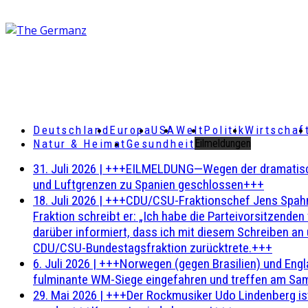
Deutschland
Europa
USA
Welt
Politik
Wirtschaf
Natur & Heimat
Gesundheit
Eilmeldungen
31. Juli 2026
|
+++EILMELDUNG—Wegen der dramatischen 
und Luftgrenzen zu Spanien geschlossen+++
18. Juli 2026
|
+++CDU/CSU-Fraktionschef Jens Spahn ha
Fraktion schreibt er: „Ich habe die Parteivorsitzend
darüber informiert, dass ich mit diesem Schreiben an
CDU/CSU-Bundestagsfraktion zurücktrete.+++
6. Juli 2026
|
+++Norwegen (gegen Brasilien) und Engl
fulminante WM-Siege eingefahren und treffen am Sam
29. Mai 2026
|
+++Der Rockmusiker Udo Lindenberg ist