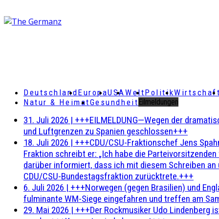
Deutschland
Europa
USA
Welt
Politik
Wirtschaf
Natur & Heimat
Gesundheit
Eilmeldungen
31. Juli 2026
|
+++EILMELDUNG—Wegen der dramatischen 
und Luftgrenzen zu Spanien geschlossen+++
18. Juli 2026
|
+++CDU/CSU-Fraktionschef Jens Spahn ha
Fraktion schreibt er: „Ich habe die Parteivorsitzend
darüber informiert, dass ich mit diesem Schreiben an
CDU/CSU-Bundestagsfraktion zurücktrete.+++
6. Juli 2026
|
+++Norwegen (gegen Brasilien) und Engl
fulminante WM-Siege eingefahren und treffen am Sam
29. Mai 2026
|
+++Der Rockmusiker Udo Lindenberg ist