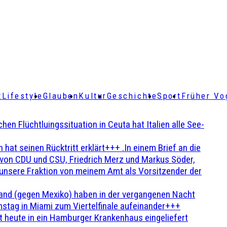
t
Lifestyle
Glauben
Kultur
Geschichte
Sport
Früher Vo
Flüchtluingssituation in Ceuta hat Italien alle See-
t seinen Rücktritt erklärt+++ .In einem Brief an die
en von CDU und CSU, Friedrich Merz und Markus Söder,
 unsere Fraktion von meinem Amt als Vorsitzender der
and (gegen Mexiko) haben in der vergangenen Nacht
stag in Miami zum Viertelfinale aufeinander+++
 heute in ein Hamburger Krankenhaus eingeliefert