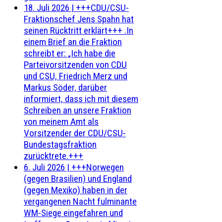
18. Juli 2026
|
+++CDU/CSU-
Fraktionschef Jens Spahn hat
seinen Rücktritt erklärt+++ .In
einem Brief an die Fraktion
schreibt er: „Ich habe die
Parteivorsitzenden von CDU
und CSU, Friedrich Merz und
Markus Söder, darüber
informiert, dass ich mit diesem
Schreiben an unsere Fraktion
von meinem Amt als
Vorsitzender der CDU/CSU-
Bundestagsfraktion
zurücktrete.+++
6. Juli 2026
|
+++Norwegen
(gegen Brasilien) und England
(gegen Mexiko) haben in der
vergangenen Nacht fulminante
WM-Siege eingefahren und