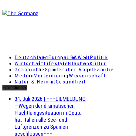
Deutschland
Europa
USA
Welt
Politik
Wirtschaft
Lifestyle
Glauben
Kultur
Geschichte
Sport
Früher Vogel
Familie
Medien
Verteidigung
Wissenschaft
Natur & Heimat
Gesundheit
Eilmeldungen
31. Juli 2026
|
+++EILMELDUNG
—Wegen der dramatischen
Flüchtluingssituation in Ceuta
hat Italien alle See- und
Luftgrenzen zu Spanien
geschlossen+++