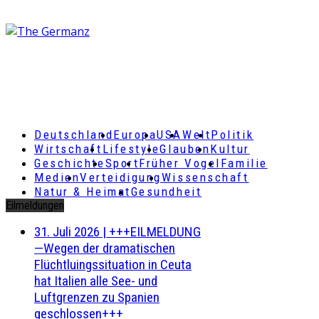
Deutschland
Europa
USA
Welt
Politik
Wirtschaft
Lifestyle
Glauben
Kultur
Geschichte
Sport
Früher Vogel
Familie
Medien
Verteidigung
Wissenschaft
Natur & Heimat
Gesundheit
Eilmeldungen
31. Juli 2026
|
+++EILMELDUNG
—Wegen der dramatischen
Flüchtluingssituation in Ceuta
hat Italien alle See- und
Luftgrenzen zu Spanien
geschlossen+++