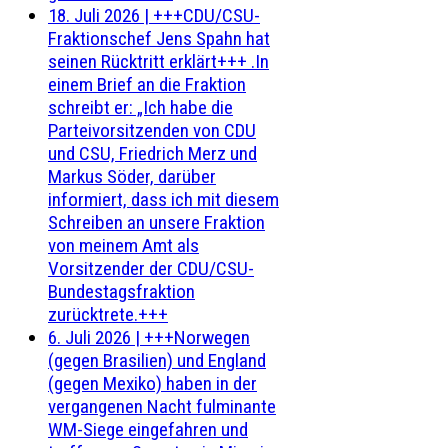
18. Juli 2026
|
+++CDU/CSU-
Fraktionschef Jens Spahn hat
seinen Rücktritt erklärt+++ .In
einem Brief an die Fraktion
schreibt er: „Ich habe die
Parteivorsitzenden von CDU
und CSU, Friedrich Merz und
Markus Söder, darüber
informiert, dass ich mit diesem
Schreiben an unsere Fraktion
von meinem Amt als
Vorsitzender der CDU/CSU-
Bundestagsfraktion
zurücktrete.+++
6. Juli 2026
|
+++Norwegen
(gegen Brasilien) und England
(gegen Mexiko) haben in der
vergangenen Nacht fulminante
WM-Siege eingefahren und