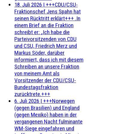
18. Juli 2026
|
+++CDU/CSU-
Fraktionschef Jens Spahn hat
seinen Rücktritt erklärt+++ .In
einem Brief an die Fraktion
schreibt er: „Ich habe die
Parteivorsitzenden von CDU
und CSU, Friedrich Merz und
Markus Söder, darüber
informiert, dass ich mit diesem
Schreiben an unsere Fraktion
von meinem Amt als
Vorsitzender der CDU/CSU-
Bundestagsfraktion
zurücktrete.+++
6. Juli 2026
|
+++Norwegen
(gegen Brasilien) und England
(gegen Mexiko) haben in der
vergangenen Nacht fulminante
WM-Siege eingefahren und