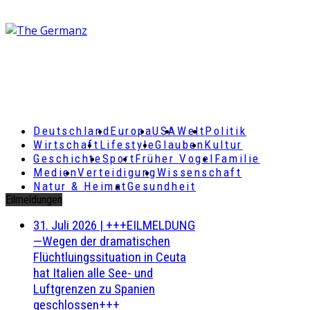
Deutschland
Europa
USA
Welt
Politik
Wirtschaft
Lifestyle
Glauben
Kultur
Geschichte
Sport
Früher Vogel
Familie
Medien
Verteidigung
Wissenschaft
Natur & Heimat
Gesundheit
Eilmeldungen
31. Juli 2026
|
+++EILMELDUNG
—Wegen der dramatischen
Flüchtluingssituation in Ceuta
hat Italien alle See- und
Luftgrenzen zu Spanien
geschlossen+++