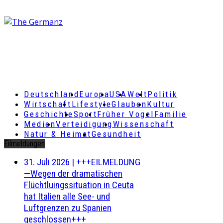
Deutschland
Europa
USA
Welt
Politik
Wirtschaft
Lifestyle
Glauben
Kultur
Geschichte
Sport
Früher Vogel
Familie
Medien
Verteidigung
Wissenschaft
Natur & Heimat
Gesundheit
Eilmeldungen
31. Juli 2026
|
+++EILMELDUNG
—Wegen der dramatischen
Flüchtluingssituation in Ceuta
hat Italien alle See- und
Luftgrenzen zu Spanien
geschlossen+++