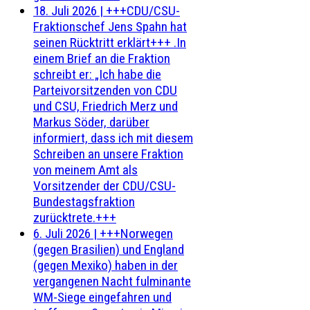
18. Juli 2026
|
+++CDU/CSU-
Fraktionschef Jens Spahn hat
seinen Rücktritt erklärt+++ .In
einem Brief an die Fraktion
schreibt er: „Ich habe die
Parteivorsitzenden von CDU
und CSU, Friedrich Merz und
Markus Söder, darüber
informiert, dass ich mit diesem
Schreiben an unsere Fraktion
von meinem Amt als
Vorsitzender der CDU/CSU-
Bundestagsfraktion
zurücktrete.+++
6. Juli 2026
|
+++Norwegen
(gegen Brasilien) und England
(gegen Mexiko) haben in der
vergangenen Nacht fulminante
WM-Siege eingefahren und