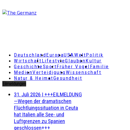
Deutschland
Europa
USA
Welt
Politik
Wirtschaft
Lifestyle
Glauben
Kultur
Geschichte
Sport
Früher Vogel
Familie
Medien
Verteidigung
Wissenschaft
Natur & Heimat
Gesundheit
Eilmeldungen
31. Juli 2026
|
+++EILMELDUNG
—Wegen der dramatischen
Flüchtluingssituation in Ceuta
hat Italien alle See- und
Luftgrenzen zu Spanien
geschlossen+++