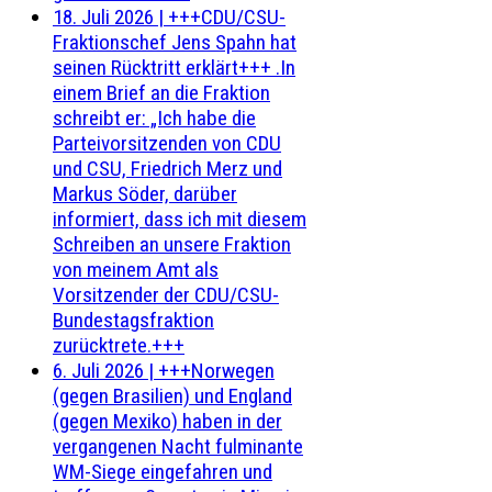
18. Juli 2026
|
+++CDU/CSU-
Fraktionschef Jens Spahn hat
seinen Rücktritt erklärt+++ .In
einem Brief an die Fraktion
schreibt er: „Ich habe die
Parteivorsitzenden von CDU
und CSU, Friedrich Merz und
Markus Söder, darüber
informiert, dass ich mit diesem
Schreiben an unsere Fraktion
von meinem Amt als
Vorsitzender der CDU/CSU-
Bundestagsfraktion
zurücktrete.+++
6. Juli 2026
|
+++Norwegen
(gegen Brasilien) und England
(gegen Mexiko) haben in der
vergangenen Nacht fulminante
WM-Siege eingefahren und