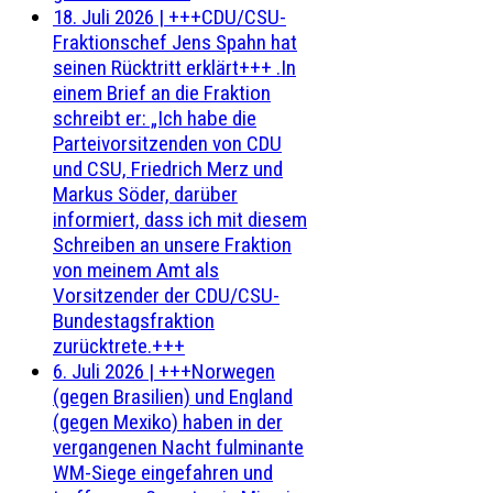
18. Juli 2026
|
+++CDU/CSU-
Fraktionschef Jens Spahn hat
seinen Rücktritt erklärt+++ .In
einem Brief an die Fraktion
schreibt er: „Ich habe die
Parteivorsitzenden von CDU
und CSU, Friedrich Merz und
Markus Söder, darüber
informiert, dass ich mit diesem
Schreiben an unsere Fraktion
von meinem Amt als
Vorsitzender der CDU/CSU-
Bundestagsfraktion
zurücktrete.+++
6. Juli 2026
|
+++Norwegen
(gegen Brasilien) und England
(gegen Mexiko) haben in der
vergangenen Nacht fulminante
WM-Siege eingefahren und