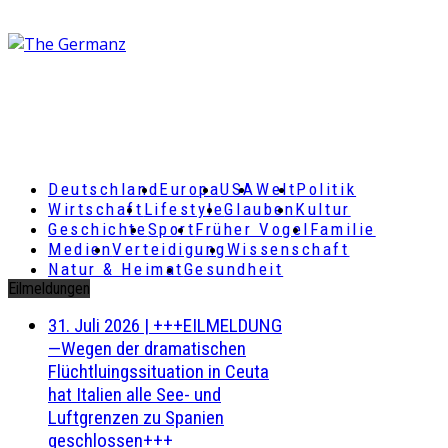
Deutschland
Europa
USA
Welt
Politik
Wirtschaft
Lifestyle
Glauben
Kultur
Geschichte
Sport
Früher Vogel
Familie
Medien
Verteidigung
Wissenschaft
Natur & Heimat
Gesundheit
Eilmeldungen
31. Juli 2026
|
+++EILMELDUNG
—Wegen der dramatischen
Flüchtluingssituation in Ceuta
hat Italien alle See- und
Luftgrenzen zu Spanien
geschlossen+++