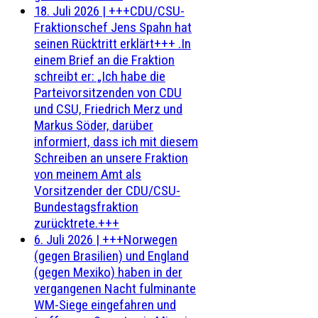
18. Juli 2026
|
+++CDU/CSU-
Fraktionschef Jens Spahn hat
seinen Rücktritt erklärt+++ .In
einem Brief an die Fraktion
schreibt er: „Ich habe die
Parteivorsitzenden von CDU
und CSU, Friedrich Merz und
Markus Söder, darüber
informiert, dass ich mit diesem
Schreiben an unsere Fraktion
von meinem Amt als
Vorsitzender der CDU/CSU-
Bundestagsfraktion
zurücktrete.+++
6. Juli 2026
|
+++Norwegen
(gegen Brasilien) und England
(gegen Mexiko) haben in der
vergangenen Nacht fulminante
WM-Siege eingefahren und