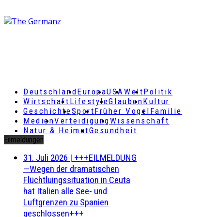
Deutschland
Europa
USA
Welt
Politik
Wirtschaft
Lifestyle
Glauben
Kultur
Geschichte
Sport
Früher Vogel
Familie
Medien
Verteidigung
Wissenschaft
Natur & Heimat
Gesundheit
Eilmeldungen
31. Juli 2026
|
+++EILMELDUNG
—Wegen der dramatischen
Flüchtluingssituation in Ceuta
hat Italien alle See- und
Luftgrenzen zu Spanien
geschlossen+++