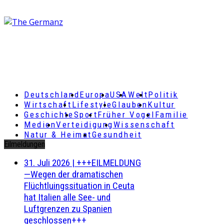
Deutschland
Europa
USA
Welt
Politik
Wirtschaft
Lifestyle
Glauben
Kultur
Geschichte
Sport
Früher Vogel
Familie
Medien
Verteidigung
Wissenschaft
Natur & Heimat
Gesundheit
Eilmeldungen
31. Juli 2026
|
+++EILMELDUNG
—Wegen der dramatischen
Flüchtluingssituation in Ceuta
hat Italien alle See- und
Luftgrenzen zu Spanien
geschlossen+++