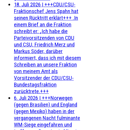
18. Juli 2026
|
+++CDU/CSU-
Fraktionschef Jens Spahn hat
seinen Rücktritt erklärt+++ .In
einem Brief an die Fraktion
schreibt er: „Ich habe die
Parteivorsitzenden von CDU
und CSU, Friedrich Merz und
Markus Söder, darüber
informiert, dass ich mit diesem
Schreiben an unsere Fraktion
von meinem Amt als
Vorsitzender der CDU/CSU-
Bundestagsfraktion
zurücktrete.+++
6. Juli 2026
|
+++Norwegen
(gegen Brasilien) und England
(gegen Mexiko) haben in der
vergangenen Nacht fulminante
WM-Siege eingefahren und