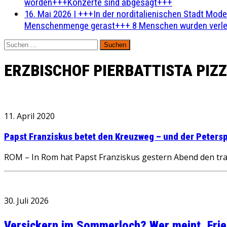
worden+++Konzerte sind abgesagt+++
16. Mai 2026
|
+++In der norditalienischen Stadt Mode
Menschenmenge gerast+++ 8 Menschen wurden verlet
Suchen
nach:
ERZBISCHOF PIERBATTISTA PIZ
11. April 2020
Papst Franziskus betet den Kreuzweg – und der Peterspl
ROM – In Rom hat Papst Franziskus gestern Abend den tra
30. Juli 2026
Versickern im Sommerloch? Wer meint, Fried