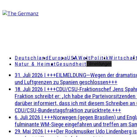
Deutschland
Europa
USA
Welt
Politik
Wirtschaf
Natur & Heimat
Gesundheit
Eilmeldungen
31. Juli 2026
|
+++EILMELDUNG—Wegen der dramatischen 
und Luftgrenzen zu Spanien geschlossen+++
18. Juli 2026
|
+++CDU/CSU-Fraktionschef Jens Spahn ha
Fraktion schreibt er: „Ich habe die Parteivorsitzend
darüber informiert, dass ich mit diesem Schreiben an
CDU/CSU-Bundestagsfraktion zurücktrete.+++
6. Juli 2026
|
+++Norwegen (gegen Brasilien) und Engl
fulminante WM-Siege eingefahren und treffen am Sam
29. Mai 2026
|
+++Der Rockmusiker Udo Lindenberg ist