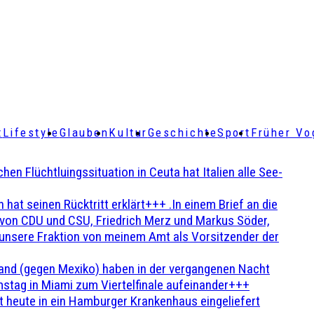
t
Lifestyle
Glauben
Kultur
Geschichte
Sport
Früher Vo
Flüchtluingssituation in Ceuta hat Italien alle See-
t seinen Rücktritt erklärt+++ .In einem Brief an die
en von CDU und CSU, Friedrich Merz und Markus Söder,
 unsere Fraktion von meinem Amt als Vorsitzender der
and (gegen Mexiko) haben in der vergangenen Nacht
stag in Miami zum Viertelfinale aufeinander+++
 heute in ein Hamburger Krankenhaus eingeliefert