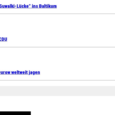
Suwalki-Lücke“ ins Baltikum
 CDU
urow weltweit jagen