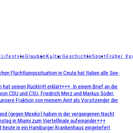
t
Lifestyle
Glauben
Kultur
Geschichte
Sport
Früher Vo
Flüchtluingssituation in Ceuta hat Italien alle See-
t seinen Rücktritt erklärt+++ .In einem Brief an die
en von CDU und CSU, Friedrich Merz und Markus Söder,
 unsere Fraktion von meinem Amt als Vorsitzender der
and (gegen Mexiko) haben in der vergangenen Nacht
stag in Miami zum Viertelfinale aufeinander+++
 heute in ein Hamburger Krankenhaus eingeliefert