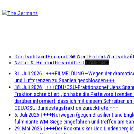
Deutschland
Europa
USA
Welt
Politik
Wirtschaf
Natur & Heimat
Gesundheit
Eilmeldungen
31. Juli 2026
|
+++EILMELDUNG—Wegen der dramatischen 
und Luftgrenzen zu Spanien geschlossen+++
18. Juli 2026
|
+++CDU/CSU-Fraktionschef Jens Spahn ha
Fraktion schreibt er: „Ich habe die Parteivorsitzend
darüber informiert, dass ich mit diesem Schreiben an
CDU/CSU-Bundestagsfraktion zurücktrete.+++
6. Juli 2026
|
+++Norwegen (gegen Brasilien) und Engl
fulminante WM-Siege eingefahren und treffen am Sam
29. Mai 2026
|
+++Der Rockmusiker Udo Lindenberg ist