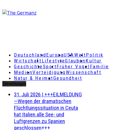
Deutschland
Europa
USA
Welt
Politik
Wirtschaft
Lifestyle
Glauben
Kultur
Geschichte
Sport
Früher Vogel
Familie
Medien
Verteidigung
Wissenschaft
Natur & Heimat
Gesundheit
Eilmeldungen
31. Juli 2026
|
+++EILMELDUNG
—Wegen der dramatischen
Flüchtluingssituation in Ceuta
hat Italien alle See- und
Luftgrenzen zu Spanien
geschlossen+++