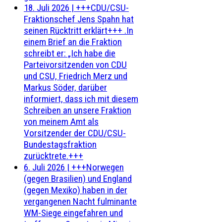
18. Juli 2026
|
+++CDU/CSU-
Fraktionschef Jens Spahn hat
seinen Rücktritt erklärt+++ .In
einem Brief an die Fraktion
schreibt er: „Ich habe die
Parteivorsitzenden von CDU
und CSU, Friedrich Merz und
Markus Söder, darüber
informiert, dass ich mit diesem
Schreiben an unsere Fraktion
von meinem Amt als
Vorsitzender der CDU/CSU-
Bundestagsfraktion
zurücktrete.+++
6. Juli 2026
|
+++Norwegen
(gegen Brasilien) und England
(gegen Mexiko) haben in der
vergangenen Nacht fulminante
WM-Siege eingefahren und