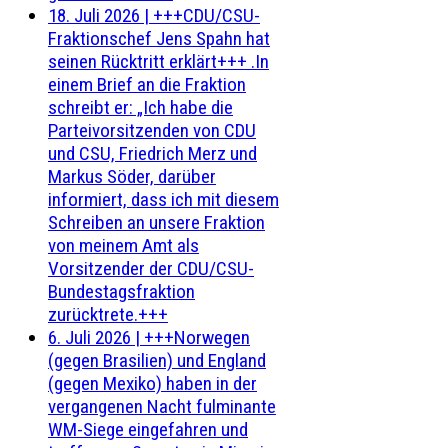
18. Juli 2026
|
+++CDU/CSU-
Fraktionschef Jens Spahn hat
seinen Rücktritt erklärt+++ .In
einem Brief an die Fraktion
schreibt er: „Ich habe die
Parteivorsitzenden von CDU
und CSU, Friedrich Merz und
Markus Söder, darüber
informiert, dass ich mit diesem
Schreiben an unsere Fraktion
von meinem Amt als
Vorsitzender der CDU/CSU-
Bundestagsfraktion
zurücktrete.+++
6. Juli 2026
|
+++Norwegen
(gegen Brasilien) und England
(gegen Mexiko) haben in der
vergangenen Nacht fulminante
WM-Siege eingefahren und