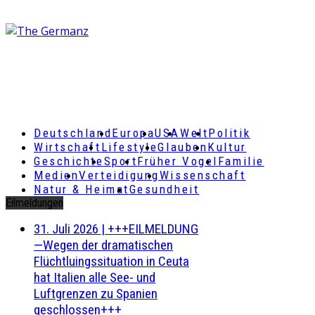
Deutschland
Europa
USA
Welt
Politik
Wirtschaft
Lifestyle
Glauben
Kultur
Geschichte
Sport
Früher Vogel
Familie
Medien
Verteidigung
Wissenschaft
Natur & Heimat
Gesundheit
Eilmeldungen
31. Juli 2026
|
+++EILMELDUNG
—Wegen der dramatischen
Flüchtluingssituation in Ceuta
hat Italien alle See- und
Luftgrenzen zu Spanien
geschlossen+++