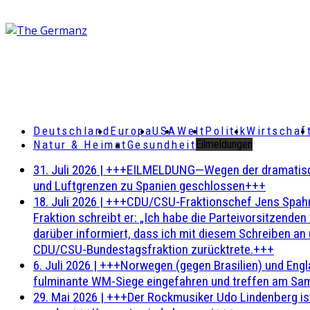
Deutschland
Europa
USA
Welt
Politik
Wirtschaf
Natur & Heimat
Gesundheit
Eilmeldungen
31. Juli 2026
|
+++EILMELDUNG—Wegen der dramatischen 
und Luftgrenzen zu Spanien geschlossen+++
18. Juli 2026
|
+++CDU/CSU-Fraktionschef Jens Spahn ha
Fraktion schreibt er: „Ich habe die Parteivorsitzend
darüber informiert, dass ich mit diesem Schreiben an
CDU/CSU-Bundestagsfraktion zurücktrete.+++
6. Juli 2026
|
+++Norwegen (gegen Brasilien) und Engl
fulminante WM-Siege eingefahren und treffen am Sam
29. Mai 2026
|
+++Der Rockmusiker Udo Lindenberg ist