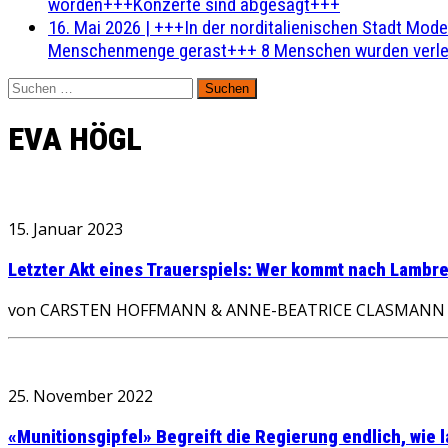
worden+++Konzerte sind abgesagt+++
16. Mai 2026
|
+++In der norditalienischen Stadt Mode
Menschenmenge gerast+++ 8 Menschen wurden verlet
Suchen
nach:
EVA HÖGL
15. Januar 2023
Letzter Akt eines Trauerspiels: Wer kommt nach Lambr
von CARSTEN HOFFMANN & ANNE-BEATRICE CLASMANN BERLIN
25. November 2022
«Munitionsgipfel» Begreift die Regierung endlich, wie