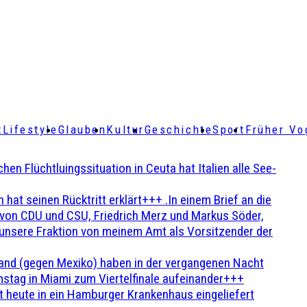
t
Lifestyle
Glauben
Kultur
Geschichte
Sport
Früher Vo
Flüchtluingssituation in Ceuta hat Italien alle See-
t seinen Rücktritt erklärt+++ .In einem Brief an die
en von CDU und CSU, Friedrich Merz und Markus Söder,
 unsere Fraktion von meinem Amt als Vorsitzender der
and (gegen Mexiko) haben in der vergangenen Nacht
stag in Miami zum Viertelfinale aufeinander+++
 heute in ein Hamburger Krankenhaus eingeliefert