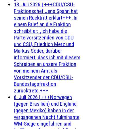
18. Juli 2026
|
+++CDU/CSU-
Fraktionschef Jens Spahn hat
seinen Rücktritt erklärt+++ .In
einem Brief an die Fraktion
schreibt er: „Ich habe die
Parteivorsitzenden von CDU
und CSU, Friedrich Merz und
Markus Söder, darüber
informiert, dass ich mit diesem
Schreiben an unsere Fraktion
von meinem Amt als
Vorsitzender der CDU/CSU-
Bundestagsfraktion
zurücktrete.+++
6. Juli 2026
|
+++Norwegen
(gegen Brasilien) und England
(gegen Mexiko) haben in der
vergangenen Nacht fulminante
WM-Siege eingefahren und