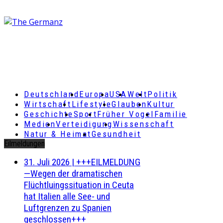
Deutschland
Europa
USA
Welt
Politik
Wirtschaft
Lifestyle
Glauben
Kultur
Geschichte
Sport
Früher Vogel
Familie
Medien
Verteidigung
Wissenschaft
Natur & Heimat
Gesundheit
Eilmeldungen
31. Juli 2026
|
+++EILMELDUNG
—Wegen der dramatischen
Flüchtluingssituation in Ceuta
hat Italien alle See- und
Luftgrenzen zu Spanien
geschlossen+++