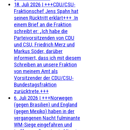
18. Juli 2026
|
+++CDU/CSU-
Fraktionschef Jens Spahn hat
seinen Rücktritt erklärt+++ .In
einem Brief an die Fraktion
schreibt er: „Ich habe die
Parteivorsitzenden von CDU
und CSU, Friedrich Merz und
Markus Söder, darüber
informiert, dass ich mit diesem
Schreiben an unsere Fraktion
von meinem Amt als
Vorsitzender der CDU/CSU-
Bundestagsfraktion
zurücktrete.+++
6. Juli 2026
|
+++Norwegen
(gegen Brasilien) und England
(gegen Mexiko) haben in der
vergangenen Nacht fulminante
WM-Siege eingefahren und