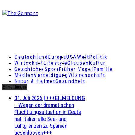
Deutschland
Europa
USA
Welt
Politik
Wirtschaft
Lifestyle
Glauben
Kultur
Geschichte
Sport
Früher Vogel
Familie
Medien
Verteidigung
Wissenschaft
Natur & Heimat
Gesundheit
Eilmeldungen
31. Juli 2026
|
+++EILMELDUNG
—Wegen der dramatischen
Flüchtluingssituation in Ceuta
hat Italien alle See- und
Luftgrenzen zu Spanien
geschlossen+++