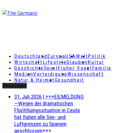
Deutschland
Europa
USA
Welt
Politik
Wirtschaft
Lifestyle
Glauben
Kultur
Geschichte
Sport
Früher Vogel
Familie
Medien
Verteidigung
Wissenschaft
Natur & Heimat
Gesundheit
Eilmeldungen
31. Juli 2026
|
+++EILMELDUNG
—Wegen der dramatischen
Flüchtluingssituation in Ceuta
hat Italien alle See- und
Luftgrenzen zu Spanien
geschlossen+++