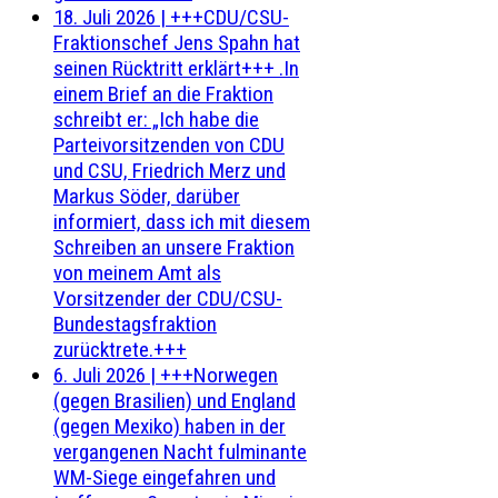
18. Juli 2026
|
+++CDU/CSU-
Fraktionschef Jens Spahn hat
seinen Rücktritt erklärt+++ .In
einem Brief an die Fraktion
schreibt er: „Ich habe die
Parteivorsitzenden von CDU
und CSU, Friedrich Merz und
Markus Söder, darüber
informiert, dass ich mit diesem
Schreiben an unsere Fraktion
von meinem Amt als
Vorsitzender der CDU/CSU-
Bundestagsfraktion
zurücktrete.+++
6. Juli 2026
|
+++Norwegen
(gegen Brasilien) und England
(gegen Mexiko) haben in der
vergangenen Nacht fulminante
WM-Siege eingefahren und