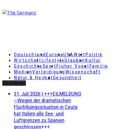
Deutschland
Europa
USA
Welt
Politik
Wirtschaft
Lifestyle
Glauben
Kultur
Geschichte
Sport
Früher Vogel
Familie
Medien
Verteidigung
Wissenschaft
Natur & Heimat
Gesundheit
Eilmeldungen
31. Juli 2026
|
+++EILMELDUNG
—Wegen der dramatischen
Flüchtluingssituation in Ceuta
hat Italien alle See- und
Luftgrenzen zu Spanien
geschlossen+++