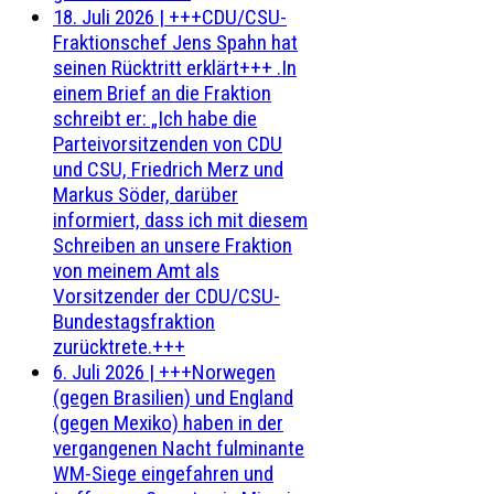
18. Juli 2026
|
+++CDU/CSU-
Fraktionschef Jens Spahn hat
seinen Rücktritt erklärt+++ .In
einem Brief an die Fraktion
schreibt er: „Ich habe die
Parteivorsitzenden von CDU
und CSU, Friedrich Merz und
Markus Söder, darüber
informiert, dass ich mit diesem
Schreiben an unsere Fraktion
von meinem Amt als
Vorsitzender der CDU/CSU-
Bundestagsfraktion
zurücktrete.+++
6. Juli 2026
|
+++Norwegen
(gegen Brasilien) und England
(gegen Mexiko) haben in der
vergangenen Nacht fulminante
WM-Siege eingefahren und