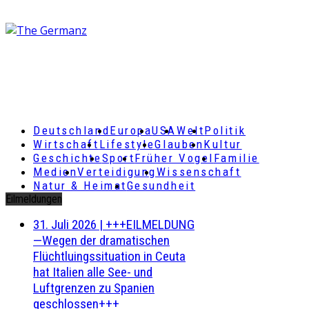
Deutschland
Europa
USA
Welt
Politik
Wirtschaft
Lifestyle
Glauben
Kultur
Geschichte
Sport
Früher Vogel
Familie
Medien
Verteidigung
Wissenschaft
Natur & Heimat
Gesundheit
Eilmeldungen
31. Juli 2026
|
+++EILMELDUNG
—Wegen der dramatischen
Flüchtluingssituation in Ceuta
hat Italien alle See- und
Luftgrenzen zu Spanien
geschlossen+++