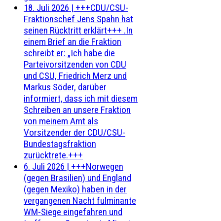
18. Juli 2026
|
+++CDU/CSU-
Fraktionschef Jens Spahn hat
seinen Rücktritt erklärt+++ .In
einem Brief an die Fraktion
schreibt er: „Ich habe die
Parteivorsitzenden von CDU
und CSU, Friedrich Merz und
Markus Söder, darüber
informiert, dass ich mit diesem
Schreiben an unsere Fraktion
von meinem Amt als
Vorsitzender der CDU/CSU-
Bundestagsfraktion
zurücktrete.+++
6. Juli 2026
|
+++Norwegen
(gegen Brasilien) und England
(gegen Mexiko) haben in der
vergangenen Nacht fulminante
WM-Siege eingefahren und